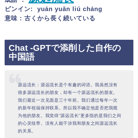
ピンイン: yuán yuǎn liú cháng
意味 : 古くから長く続いている
Chat -GPTで添削した自作の
中国語
源远流长：源远流长是个有趣的词语。我虽然没有
很多源远流长的朋友，却有一个源远流长的朋友。
我们最近一次见面是三十年前。我们通过每年一次
的新年祝福保持联系。所以我不确定他是否把我视
为他的朋友。我觉得“源远流长”更多指的是我们之间
的心灵纽带。没有人能干涉我和朋友之间源远流长
的关系。