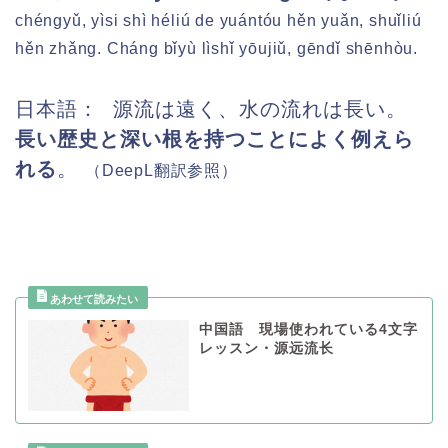
chéngyǔ, yìsi shì héliú de yuántóu hěn yuǎn, shuǐliú
hěn zhǎng. Cháng bǐyù lìshǐ yōujiǔ, gēndǐ shēnhòu.
日本語： 源流は遠く、水の流れは長い。
長い歴史と深い根を持つことによく例えら
れる
。
（DeepL
翻訳参照）
中国語 現場使われている4文字
レッスン・源远流长