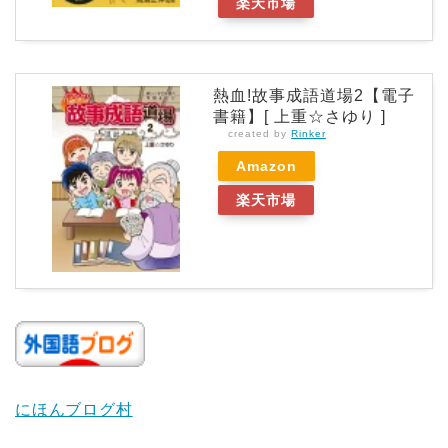
楽天市場
熱血!故事成語道場2【電子
書籍】[ 上重☆さゆり ]
created by
Rinker
Amazon
楽天市場
にほんブログ村