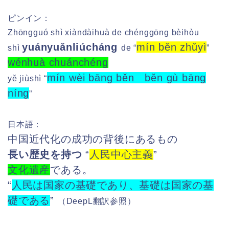
ピンイン：
Zhōngguó shì xiàndàihuà de chénggōng bèihòu
yuányuǎnliúcháng
mín běn zhǔyì
shì
de “
”
wénhuà chuánchéng
mín wèi bāng běn běn gù bāng
yě jiùshì “
níng
”
日本語：
中国近代化の成功の背後にあるもの
長い歴史を持つ
“
人民中心主義
”
文化遺産
である。
“
人民は国家の基礎であり、基礎は国家の基
礎である
”
（DeepL翻訳参照）