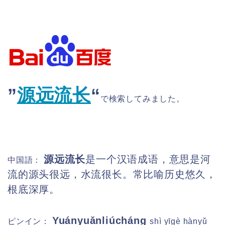
”
源远流长
“
で検索してみました。
源远流长
是一个汉语成语，意思是河
中国語：
流的源头很远，水流很长。常比喻历史悠久，
根底深厚。
Yuányuǎnliúcháng
ピンイン：
shì yīgè hànyǔ