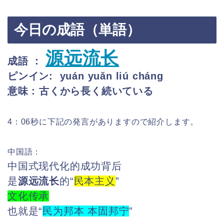
今日の成語（単語）
源远流长
成語 ：
ピンイン: yuán yuǎn liú cháng
意味 : 古くから長く続いている
4：06秒に下記の発言がありますので紹介します。
中国語：
中国式现代化的成功背后
是
源远流长
的“
民本主义
”
文化传承
也就是“
民为邦本 本固邦宁
”