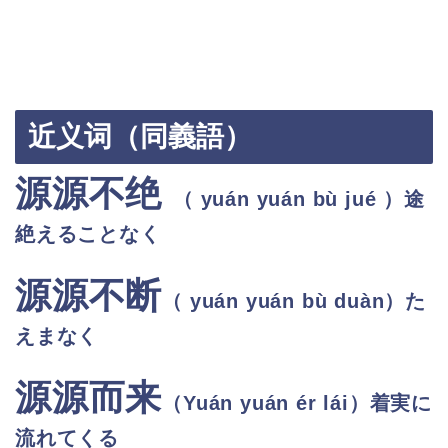
近义词（同義語）
源源不绝
（ yuán yuán bù jué ）途
絶えることなく
源源不断
（ yuán yuán bù duàn）た
えまなく
源源而来
（
Yuán yuán ér lái
）
着実に
流れてくる