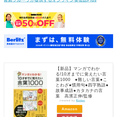
産経グループが提供するオンライン英会話Plus
【新品】マンガでわか
る!10才までに覚えたい言
葉1000 ●難しい言葉●こ
とわざ●慣用句●四字熟語●
故事成語●カタカナの言
葉 高濱正伸/監修
created by
Rinker
Amazon