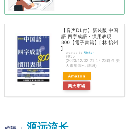
【音声DL付】新装版 中国
語 四字成語・慣用表現
800【電子書籍】[ 林 怡州
]
created by
Rinker
¥935
(2023/12/02 21:17:23時点 楽
天市場調べ-
詳細)
Amazon
楽天市場
源远流长
成語 ：