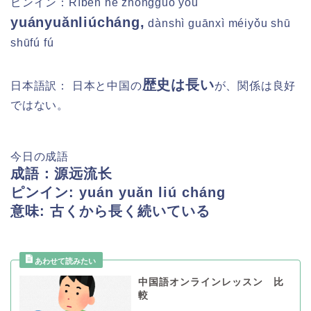
ピンイン：
Rìběn hé zhōngguó yǒu
yuányuǎnliúcháng,
dànshì guānxì méiyǒu shū
shūfú fú
歴史は長い
日本語訳：
日本と中国の
が、関係は良好
ではない。
今日の成語
成語：源远流长
ピンイン: yuán yuǎn liú cháng
意味: 古くから長く続いている
中国語オンラインレッスン 比
較