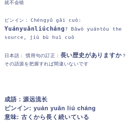
就不会错
Chéngyǔ gǎi cuò:
ピンイン：
Yuányuǎnliúcháng
? Bǎwò yuántóu the
source, jiù bù huì cuò
長い歴史がありますか
日本語：
慣用句の訂正：
？
その語源を把握すれば間違いないです
成語：源远流长
ピンイン: yuán yuǎn liú cháng
意味: 古くから長く続いている