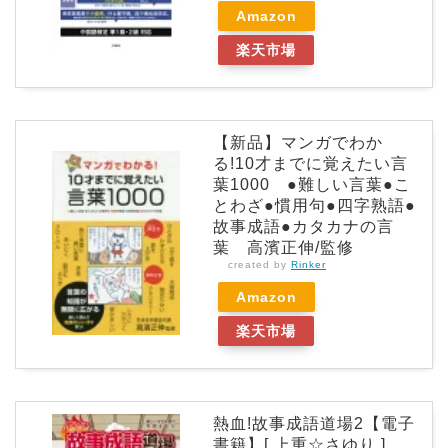
Amazon
楽天市場
【新品】マンガでわか
る!10才までに覚えたい言
葉1000 ●難しい言葉●こ
とわざ●慣用句●四字熟語●
故事成語●カタカナの言
葉 高濱正伸/監修
created by
Rinker
Amazon
楽天市場
熱血!故事成語道場2【電子
書籍】[ 上重☆さゆり ]