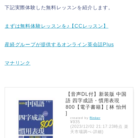
下記実際体験した無料レッスンを紹介します。
まずは無料体験レッスンを♪【CCレッスン】
産経グループが提供するオンライン英会話Plus
マナリンク
【音声DL付】新装版 中国
語 四字成語・慣用表現
800【電子書籍】[ 林 怡州
]
created by
Rinker
¥935
(2023/12/02 21:17:23時点 楽
天市場調べ-
詳細)