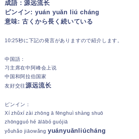
成語：源远流长
ピンイン: yuán yuǎn liú cháng
意味: 古くから長く続いている
10:25秒に下記の発言がありますので紹介します。
中国語：
习主席在中阿峰会上说
中国和阿拉伯国家
源远流长
友好交往
ピンイン：
Xí zhǔxí zài zhōng ā fēnghuì shàng shuō
zhōngguó hé ālābó guójiā
yuányuǎnliúcháng
yǒuhǎo jiāowǎng