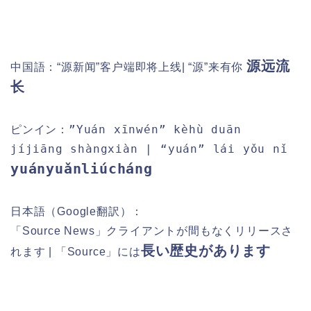
源远流
中国語：“源新闻”客户端即将上线| “源”来有你
长
”Yuán xīnwén” kèhù duān
ピンイン：
jíjiāng shàngxiàn | “yuán” lái yǒu nǐ
yuányuǎnliúcháng
日本語（Google翻訳）：
「Source News」クライアントが間もなくリリースさ
長い歴史があります
れます | 「Source」には