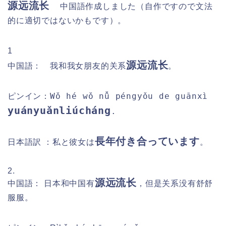
源远流长
中国語作成しました（自作ですので文法
的に適切ではないかもです）。
1
源远流长
中国語： 我和我女朋友的关系
。
Wǒ hé wǒ nǚ péngyǒu de guānxì
ピンイン：
yuányuǎnliúcháng
.
長年付き合っています
日本語訳 ：私と彼女は
。
2.
源远流长
中国語： 日本和中国有
，但是关系没有舒舒
服服。