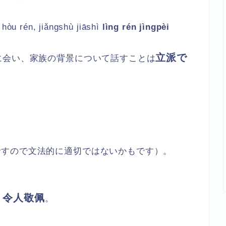
 hòu rén, jiǎngshù jiāshì
lìng rén jìngpèi
立派で
に会い、家族の背景について話すことは
ですので文法的に適切ではないかもです）。
令人敬佩
，
。