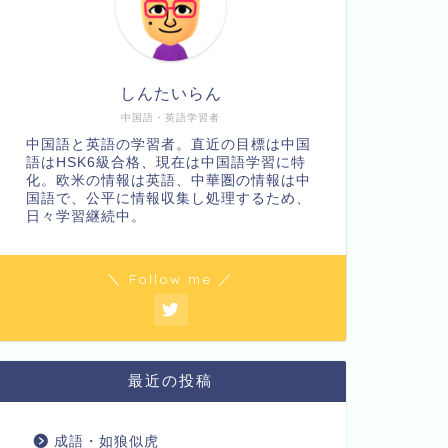
しんたいらん
中国語・英語学習者
中国語と英語の学習者。直近の目標は中国
語はHSK6級合格、現在は中国語学習に特
化。欧米の情報は英語、中華圏の情報は中
国語で、公平に情報収集し処理するため、
日々学習継続中。
＼ Follow me ／
最近の投稿
成語・如狼似虎