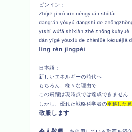
ピンイン：
Zhíjiē jìnrù xīn néngyuán shídài
dāngrán yóuyú dāngshí de zhǒngzhǒn
yīshí wúfǎ shíxiàn zhè zhǒng kuàyuè
dàn yīgè yōuxiù de zhànlüè kēxuéjiā 
lìng rén jìngpèi
日本語：
新しいエネルギーの時代へ
もちろん、様々な理由で
この飛躍は現時点では達成できません
しかし、優れた戦略科学者の
卓越した
敬服します
令人敬佩
を使用している動画を紹