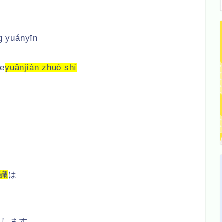
g yuányīn
de
yuǎnjiàn zhuó shí
見識
は
介します。