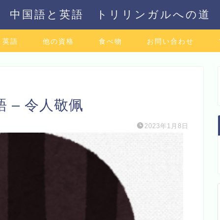
中国語と英語 トリリンガルへの道
英語
他の資格
食べ物
お問い合わせ
 – 令人敬佩
2023年1月8日