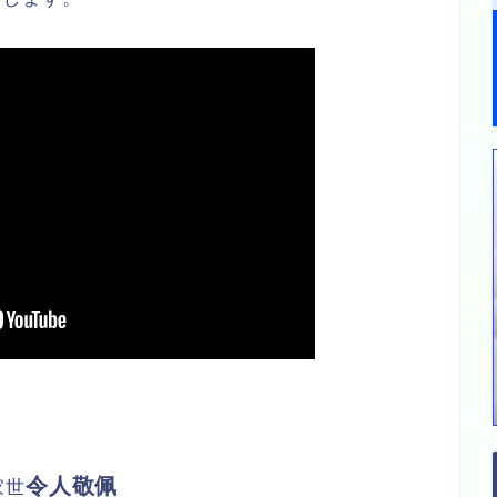
令人敬佩
家世