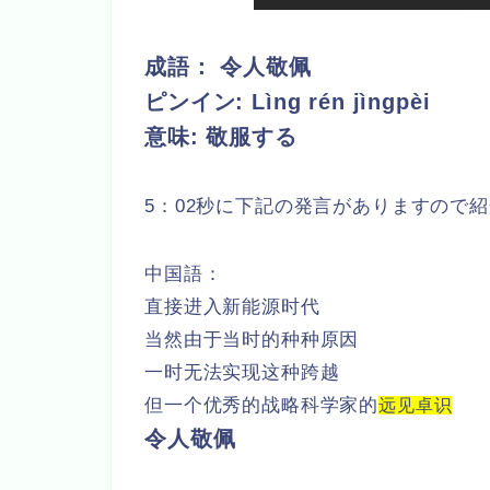
成語：
令人敬佩
ピンイン:
Lìng rén jìngpèi
意味: 敬服する
5：02秒に下記の発言がありますので
中国語：
直接进入新能源时代
当然由于当时的种种原因
一时无法实现这种跨越
但一个优秀的战略科学家的
远见卓识
令人敬佩