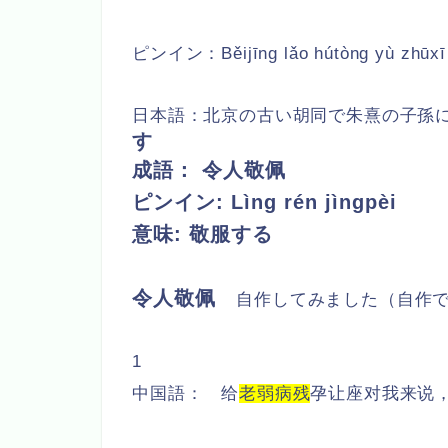
ピンイン：
Běijīng lǎo hútòng yù zhūxī
日本語：北京の古い胡同で朱熹の子孫
す
成語：
令人敬佩
ピンイン:
Lìng rén jìngpèi
意味: 敬服する
令人敬佩
自作
してみました（自作
1
中国語： 给
老弱病残
孕让座对我来说