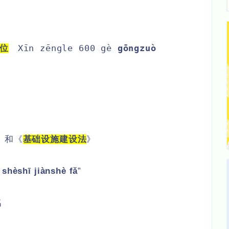
Xīn zēngle 600 gè
gōngzuò
位
た
》和《
基础设施建设法
》
 shèshī jiànshè fǎ
”
名