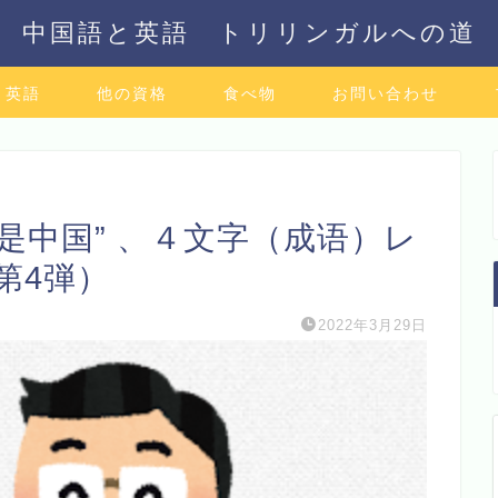
中国語と英語 トリリンガルへの道
英語
他の資格
食べ物
お問い合わせ
 这就是中国” 、４文字（成语）レ
第4弾）
2022年3月29日