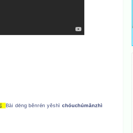
志
Bài dēng běnrén yěshì
chóuchúmǎnzhì
。