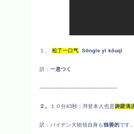
１。
松了一口气
Sōngle yī kǒuqì
訳：
一息つく
——————————————–
２。
１０分43秒：拜登本人也是
踌躇满
訳：バイデン大統領自身も
独善的
です