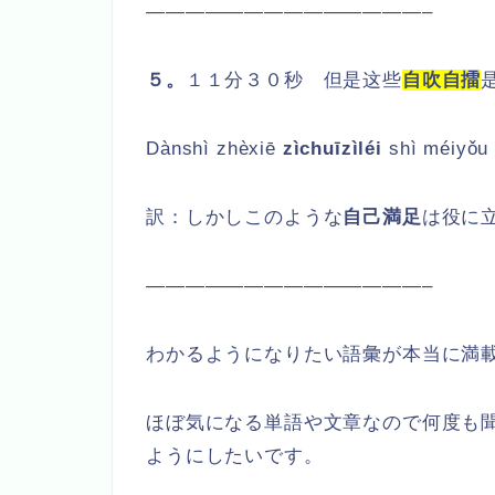
——————————————–
５。
１１分３０秒 但是这些
自吹自擂
Dànshì zhèxiē
zìchuīzìléi
shì méiyǒu
訳：しかしこのような
自己満足
は役に
——————————————–
わかるようになりたい語彙が本当に満
ほぼ気になる単語や文章なので何度も
ようにしたいです。