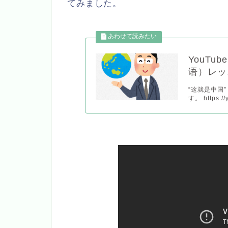
てみました。
YouTu
语）レッ
“这就是中国
す。 https://