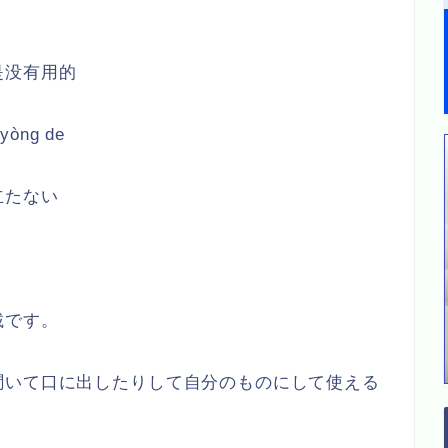
是没有用的
 yòng de
立たない
載です。
聞いて口に出したりして自分のものにして使える