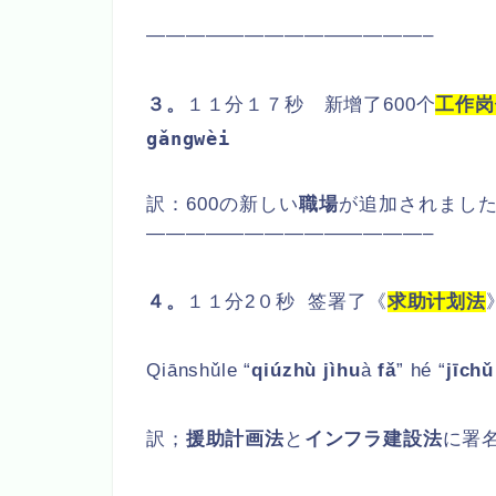
——————————————–
３。
１１分１７秒 新增了600个
工作岗
gǎngwèi
訳：600の新しい
職場
が追加されまし
——————————————–
４。
１１分2０秒 签署了《
求助计划法
Qiānshǔle “
qiúzhù jìhu
à
fǎ
” hé “
jīchǔ
訳；
援助計画法
と
インフラ建設法
に署