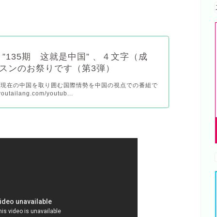
be ”135期 这就是中国” 、４文字（成
スンのお祭りです（第3弾）
” 現在の中国を取り囲む国際情勢を中国の視点での番組で
youtailang.com/youtub...