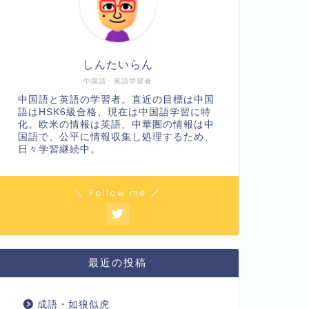
しんたいらん
中国語・英語学習者
中国語と英語の学習者。直近の目標は中国
語はHSK6級合格、現在は中国語学習に特
化。欧米の情報は英語、中華圏の情報は中
国語で、公平に情報収集し処理するため、
日々学習継続中。
＼ Follow me ／
最近の投稿
成語・如狼似虎