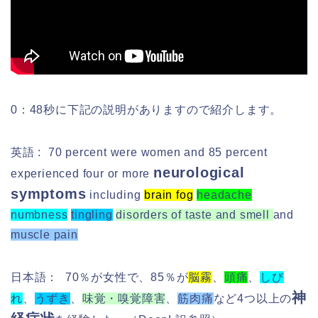
0：48秒に下記の説明がありますので紹介します。
英語 : 70 percent were women and 85 percent
neurological
experienced four or more
symptoms
including
brain fog
headache
numbness
tingling
disorders of taste and smell
and
muscle pain
日本語： 70％が女性で、85％が
脳霧
、
頭痛
、
しび
神
れ
、
うずき
、
味覚・嗅覚障害
、
筋肉痛
など4つ以上の