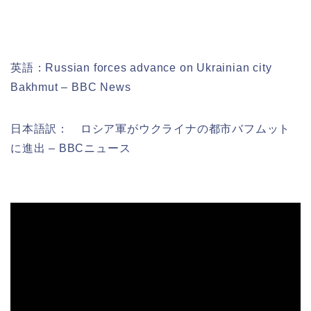
英語：Russian forces advance on Ukrainian city
Bakhmut – BBC News
日本語訳：
ロシア軍がウクライナの都市バフムット
に進出 – BBCニュース