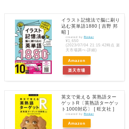
イラスト記憶法で脳に刷り
込む英単語1880 [ 吉野 邦
昭 ]
created by
Rinker
¥1,650
(2023/07/04 21:15:42時点 楽
天市場調べ-
詳細)
Amazon
楽天市場
英文で覚える 英熟語ター
ゲットR〔英熟語ターゲッ
ト1000対応〕 [ 旺文社 ]
created by
Rinker
Amazon