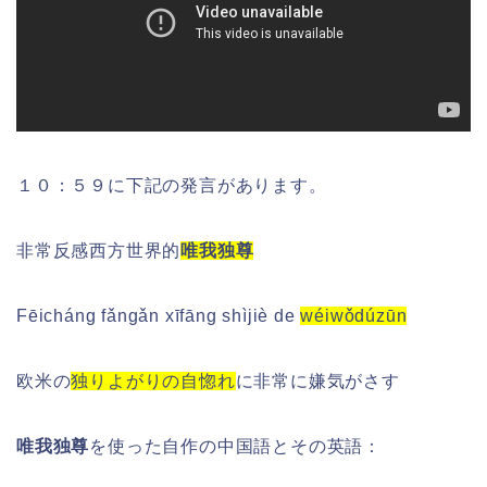
１０：５９に下記の発言があります。
非常反感西方世界的
唯我独尊
Fēicháng fǎngǎn xīfāng shìjiè de
wéiwǒdúzūn
欧米の
独りよがりの自惚れ
に非常に嫌気がさす
唯我独尊
を使った自作の中国語とその英語：