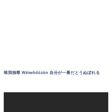
唯我独尊 Wéiwǒdúzūn 自分が一番だとうぬぼれる