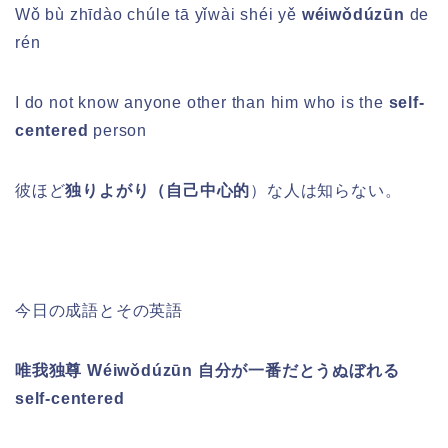
Wǒ bù zhīdào chúle tā yǐwài shéi yě
wéiwǒdúzūn
de
rén
I do not know anyone other than him who is the
self-
centered
person
彼ほど
独りよがり（自己中心的
）な人は知らない。
今日の成語とその英語
唯我独尊 Wéiwǒdúzūn 自分が一番だとうぬぼれる
self-centered