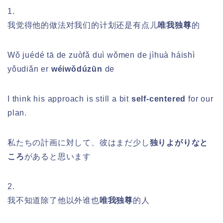
1.
我觉得他的做法对我们的计划还是有点儿
唯我独尊
的
Wǒ juédé tā de zuòfǎ duì wǒmen de jìhuà háishì
yǒudiǎn er
wéiwǒdúzūn
de
I think his approach is still a bit
self-centered
for our
plan.
私たちの計画に対して、彼はまだ少し
独りよがりなと
ころ
があると思います
2.
我不知道除了他以外谁也
唯我独尊
的人