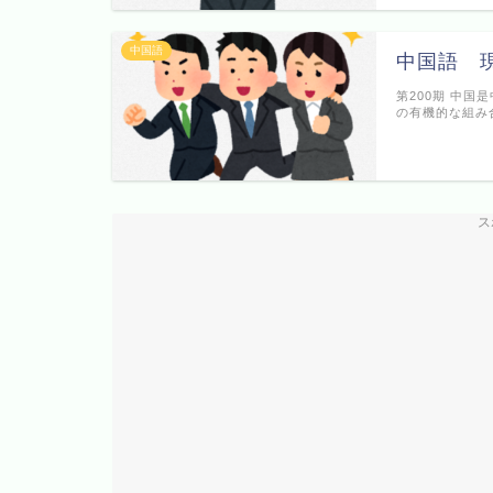
中国語
中国語 
第200期 中国
の有機的な組み
ス