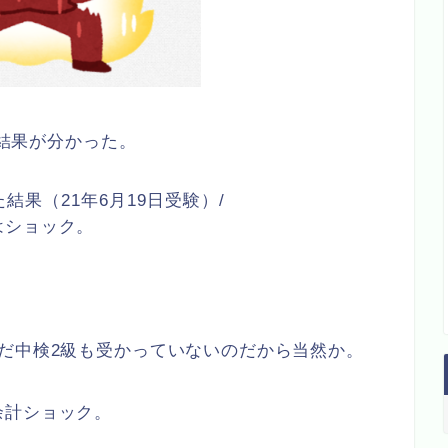
の結果が分かった。
級を受けた結果（21年6月19日受験）/
はショック。
だ中検2級も受かっていないのだから当然か。
余計ショック。