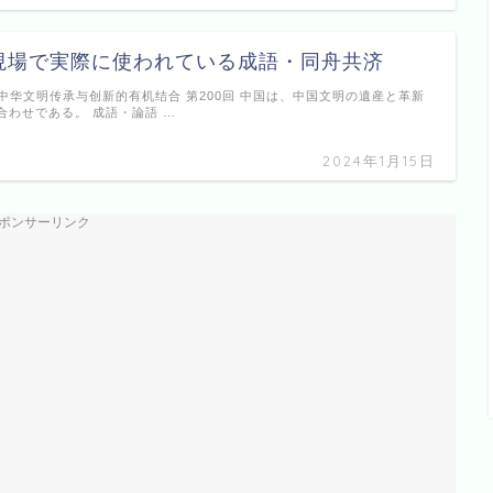
現場で実際に使われている成語・同舟共济
是中华文明传承与创新的有机结合 第200回 中国は、中国文明の遺産と革新
合わせである。 成語・論語 …
2024年1月15日
ポンサーリンク