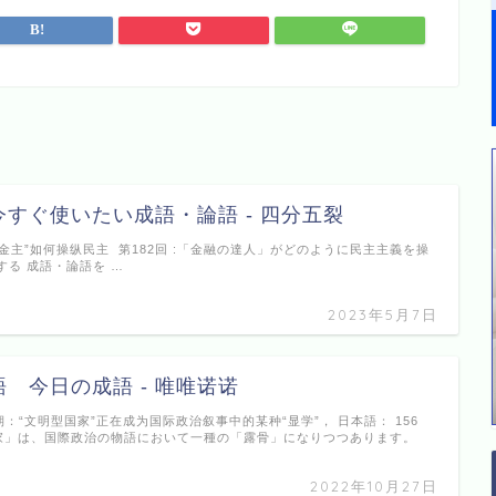
すぐ使いたい成語・論語 - 四分五裂
解析“金主”如何操纵民主 第182回 :「金融の達人」がどのように民主主義を操
する 成語・論語を …
2023年5月7日
 今日の成語 - 唯唯诺诺
期：“文明型国家”正在成为国际政治叙事中的某种“显学”， 日本語： 156
国家」は、国際政治の物語において一種の「露骨」になりつつあります。
2022年10月27日