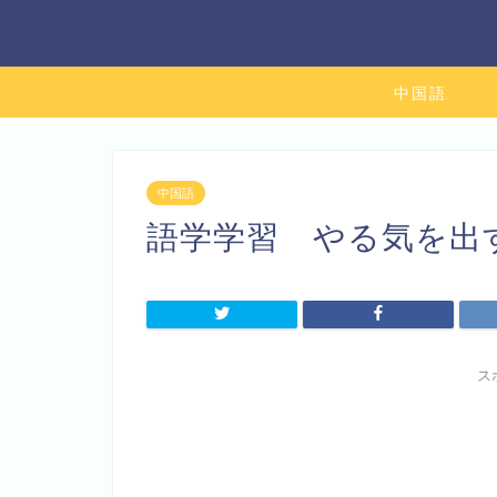
中国語
中国語
語学学習 やる気を出
ス