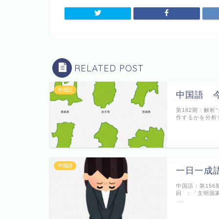
RELATED POST
中国語
中国語 今
第182期 : 
作するかを分析
中国語
一日一成語
中国語：第156
回 : 「文明
…