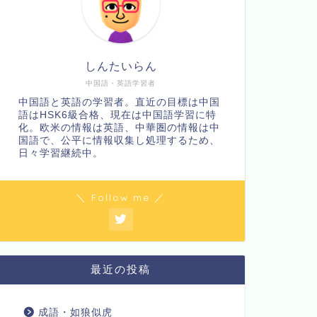
しんたいらん
中国語・英語学習者
中国語と英語の学習者。直近の目標は中国
語はHSK6級合格、現在は中国語学習に特
化。欧米の情報は英語、中華圏の情報は中
国語で、公平に情報収集し処理するため、
日々学習継続中。
＼ Follow me ／
最近の投稿
成語・如狼似虎