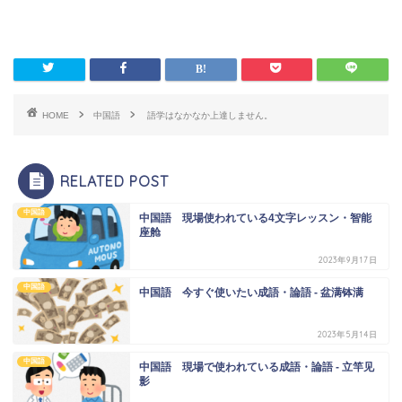
HOME
中国語
語学はなかなか上達しません。
RELATED POST
中国語
中国語 現場使われている4文字レッスン・智能
座舱
2023年9月17日
中国語
中国語 今すぐ使いたい成語・論語 - 盆满钵满
2023年5月14日
中国語
中国語 現場で使われている成語・論語 - 立竿见
影