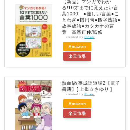
【新品】マンガでわか
る!10才までに覚えたい言
葉1000 ●難しい言葉●こ
とわざ●慣用句●四字熟語●
故事成語●カタカナの言
葉 高濱正伸/監修
created by
Rinker
Amazon
楽天市場
熱血!故事成語道場2【電子
書籍】[ 上重☆さゆり ]
created by
Rinker
Amazon
楽天市場