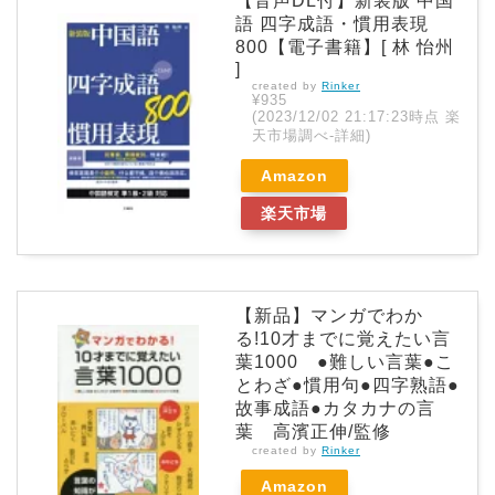
【音声DL付】新装版 中国
語 四字成語・慣用表現
800【電子書籍】[ 林 怡州
]
created by
Rinker
¥935
(2023/12/02 21:17:23時点 楽
天市場調べ-
詳細)
Amazon
楽天市場
【新品】マンガでわか
る!10才までに覚えたい言
葉1000 ●難しい言葉●こ
とわざ●慣用句●四字熟語●
故事成語●カタカナの言
葉 高濱正伸/監修
created by
Rinker
Amazon