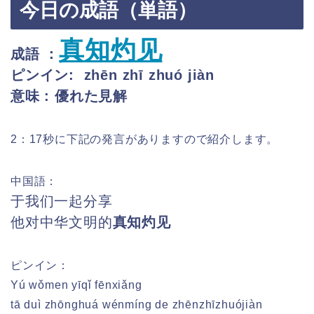
今日の成語（単語）
真知灼见
成語 ：
ピンイン: zhēn zhī zhuó jiàn
意味 : 優れた見解
2：17秒に下記の発言がありますので紹介します。
中国語：
于我们一起分享
他对中华文明的
真知灼见
ピンイン：
Yú wǒmen yīqǐ fēnxiǎng
tā duì zhōnghuá wénmíng de zhēnzhīzhuójiàn