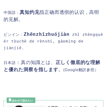
真知灼见
指正确而透彻的认识，高明
中国語：
的见解。
Zhēnzhīzhuójiàn
zhǐ zhèngquè
ピンイン
：
ér tòuchè de rènshí, gāomíng de
jiànjiě.
：
真の知識とは、
正しく徹底的な理解
日本語
と優れた洞察を指します
。
(Google
翻訳参照）