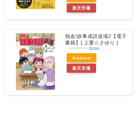
楽天市場
熱血!故事成語道場2【電子
書籍】[ 上重☆さゆり ]
created by
Rinker
Amazon
楽天市場