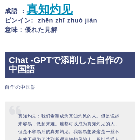
真知灼见
成語 ：
ピンイン: zhēn zhī zhuó jiàn
意味 : 優れた見解
Chat -GPTで添削した自作の
中国語
自作の中国語
真知灼见：我们希望成为真知灼见的人。但是说起
来容易，做起来难。谁都可以成为真知灼见的人，
但是不容易后的真知灼见。我容易想象这是一丝不
苟的工程为了达到所谓真知灼见的人。所以普通人