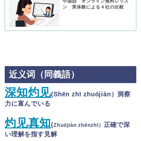
中国語 オンライン無料レッス
ン 実体験による４社の比較
近义词（同義語）
深知灼见
(
Shēn zhī zhuójiàn
）
洞察
力に富んでいる
灼见真知
(
正確で深
Zhuójiàn zhēnzhī）
い理解を指す見解