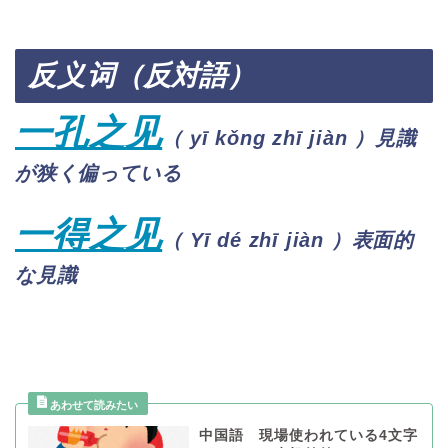
反义
词（反対語）
一孔之见
（
yī kǒng zhī jiàn
）見識
が狭く偏っている
一得之见
（
Yī dé zhī jiàn
）表面的
な見識
中国語 現場使われている4文字