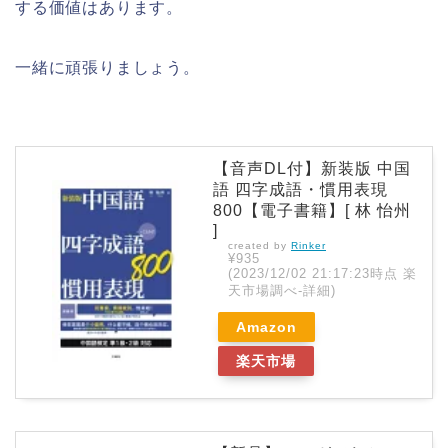
する価値はあります。
一緒に頑張りましょう。
【音声DL付】新装版 中国
語 四字成語・慣用表現
800【電子書籍】[ 林 怡州
]
created by
Rinker
¥935
(2023/12/02 21:17:23時点 楽
天市場調べ-
詳細)
Amazon
楽天市場