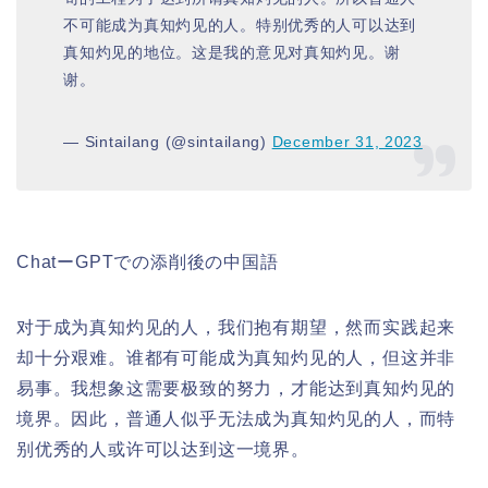
不可能成为真知灼见的人。特别优秀的人可以达到
真知灼见的地位。这是我的意见对真知灼见。谢
谢。
— Sintailang (@sintailang)
December 31, 2023
ChatーGPTでの添削後の中国語
对于成为真知灼见的人，我们抱有期望，然而实践起来
却十分艰难。谁都有可能成为真知灼见的人，但这并非
易事。我想象这需要极致的努力，才能达到真知灼见的
境界。因此，普通人似乎无法成为真知灼见的人，而特
别优秀的人或许可以达到这一境界。