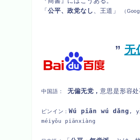
『商書』にはこうある。
「
公平、政党なし
、王道」
（Goog
”
无
无偏无党，
意思是形容处
中国語：
Wú piān wú dǎng
, y
ピンイン
：
méiyǒu piānxiàng