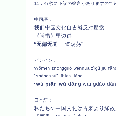
11：47秒に下記の発言がありますので
中国語：
我们中国文化自古就反对朋党
《尚书》里边讲
“
无偏无党
王道荡荡
”
ピンイン：
Wǒmen zhōngguó wénhuà zìgǔ jiù fǎn
“shàngshū” lǐbian jiǎng
wú piān wú dǎng
wángdào dàn
“
日本語：
私たちの中国文化は古来より縁故