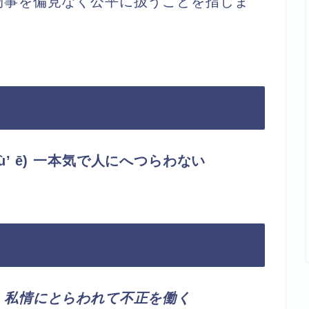
物事を偏見なく公平に扱うことを指しま
g bù’ ē) 一本気で人にへつらわない
）私情にとらわれて不正を働く