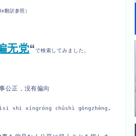
le
翻訳参照）
偏无党
“
で検索してみました。
事公正，没有偏向
ìsi shì xíngróng chǔshì gōngzhèng,