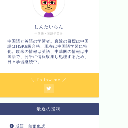
しんたいらん
中国語・英語学習者
中国語と英語の学習者。直近の目標は中国
語はHSK6級合格、現在は中国語学習に特
化。欧米の情報は英語、中華圏の情報は中
国語で、公平に情報収集し処理するため、
日々学習継続中。
＼ Follow me ／
最近の投稿
成語・如狼似虎