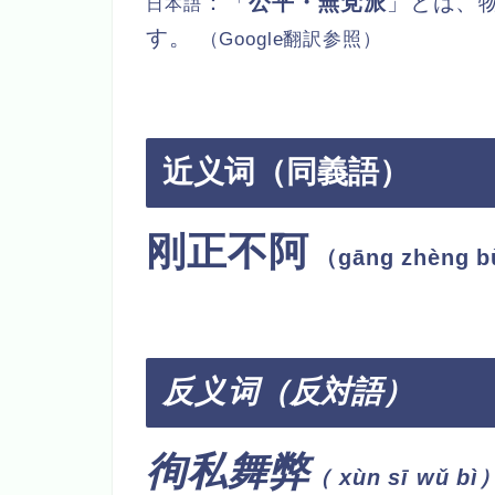
：
「
公平・無党派
」とは、
日本語
す。
（
Google
翻訳参照）
近义词（同義語）
刚正不阿
（gāng zhèn
反义
词（反対語）
徇私舞弊
（
xùn sī wǔ bì