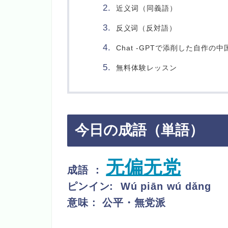
近义词（同義語）
词（反対語）
反义
Chat -GPTで添削した自作の中
無料体験レッスン
今日の成語（単語）
无偏无党
成語 ：
ピンイン:
Wú piān wú dǎng
意味 :
公平・無党派