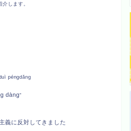
紹介します。
duì péngdǎng
g dàng
”
主義に反対してきました