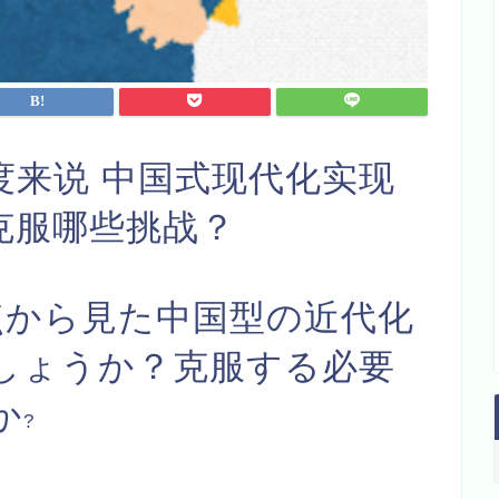
度来说 中国式现代化实现
克服哪些挑战？
点から見た中国型の近代化
しょうか？克服する必要
か
?