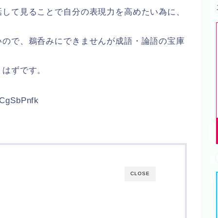
話して見ることで自分の表現力を高めたい為に、
。
いので、鵜呑みにできませんが成語・論語の宝庫
くはずです。
tCgSbPnfk
CLOSE