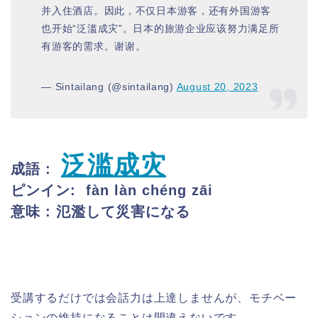
并入住酒店。因此，不仅日本游客，还有外国游客
也开始“泛滥成灾”。日本的旅游企业应该努力满足所
有游客的需求。谢谢。
— Sintailang (@sintailang)
August 20, 2023
泛滥成灾
成語 :
ピンイン: fàn làn chéng zāi
意味 : 氾濫して災害になる
受講するだけでは会話力は上達しませんが、モチベー
ションの維持になることは間違えないです。