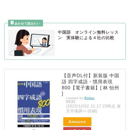
中国語 オンライン無料レッス
ン 実体験による４社の比較
【音声DL付】新装版 中国
語 四字成語・慣用表現
800【電子書籍】[ 林 怡州
]
created by
Rinker
¥935
(2023/12/02 21:17:23時点 楽
天市場調べ-
詳細)
Amazon