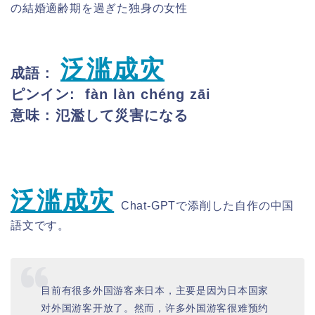
の結婚適齢期を過ぎた独身の女性
泛滥成灾
成語 :
ピンイン: fàn làn chéng zāi
意味 : 氾濫して災害になる
泛滥成灾
Chat-GPTで添削した自作の中国
語文です。
目前有很多外国游客来日本，主要是因为日本国家
对外国游客开放了。然而，许多外国游客很难预约