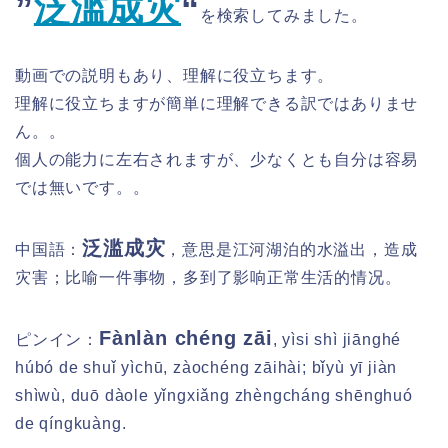
”
泛滥成灾
​“
を検索してみました。
動画での説明もあり、理解に役立ちます。
理解に役立ちますが簡単に理解できる訳ではありませ
ん。。
個人の能力に左右されますが、少なくとも自分は容易
では無いです。。
泛滥成灾
中国語：
，意思是江河湖泊的水溢出，造成
灾害；比喻一件事物，多到了影响正常生活的情况。
Fànlàn chéng zāi
ピンイン：
, yìsi shì jiānghé
húbó de shuǐ yìchū, zàochéng zāihài; bǐyù yī jiàn
shìwù, duō dàole yǐngxiǎng zhèngcháng shēnghuó
de qíngkuàng.