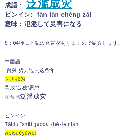
泛滥成灾
成語 :
ピンイン: fàn làn chéng zāi
意味 : 氾濫して災害になる
8：04秒に下記の発言がありますので紹介します。
中国語：
”台独“势力过去这些年
为所欲为
导致”台独“思想
泛滥成灾
在台湾
ピンイン：
Táidú “shìlì guòqù zhèxiē nián
wéisuǒyùwéi