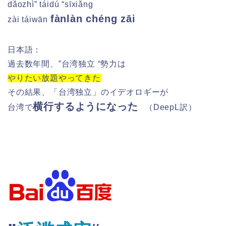
dǎozhì” táidú “sīxiǎng
fànlàn chéng zāi
zài táiwān
日本語：
過去数年間、”台湾独立 “勢力は
やりたい放題やってきた
その結果、「台湾独立」のイデオロギーが
横行するようになった
台湾で
（DeepL訳）