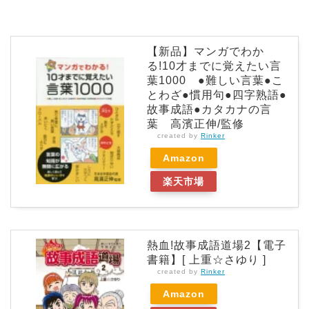
【新品】マンガでわか
る!10才までに覚えたい言
葉1000 ●難しい言葉●こ
とわざ●慣用句●四字熟語●
故事成語●カタカナの言
葉 高濱正伸/監修
created by
Rinker
Amazon
楽天市場
熱血!故事成語道場2【電子
書籍】[ 上重☆さゆり ]
created by
Rinker
Amazon