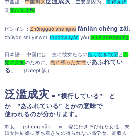
泛滥成灾
中国語：
中国剩女
，主要是因为，
贪得无厌
又
无自知之明
fànlàn chéng zāi
ピンイン：
Zhōngguó shèngnǚ
,
zhǔyào shi yīnwèi,
tāndéwúyàn
yòu
wú zìzhīzhīmíng
日本語： 中国には、主に彼女たちの
飽くなき欲望
と
自
あふれてい
覚の欠如
のために、
売れ残った女性
が
る
。 （DeepL訳）
泛滥成灾
= ”横行している” と
か ”あふれている” とかの意味で
使われるのが分かります。
剩女 （shèng nǚ） ＝
嫁に行きそびれた女性．未
婚女性
結婚に落ち着き先の得られない高学歴、高収入