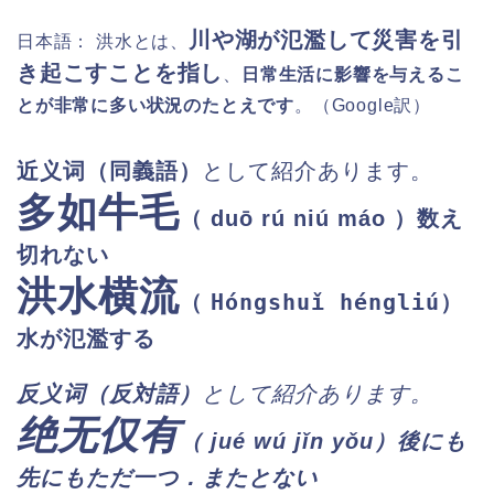
川や湖が氾濫して災害を引
日本語：
洪水とは、
き起こすことを指し
、
日常生活に影響を与えるこ
とが非常に多い状況のたとえです
。（
Google
訳）
近义词
（同義語）
として紹介あります。
多如牛毛
（
duō rú niú máo
）数え
切れない
洪水横流
Hóngshuǐ héngliú
（
）
水が氾濫する
反义
词（反対語）
として紹介あります。
绝无仅有
（ jué wú jǐn yǒu）後にも
先にもただ一つ．またとない