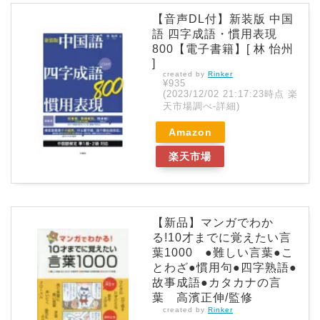
【音声DL付】新装版 中国
語 四字成語・慣用表現
800【電子書籍】[ 林 怡州
]
created by
Rinker
¥935
(2023/12/02 21:17:23時点 楽
天市場調べ-
詳細)
Amazon
楽天市場
【新品】マンガでわか
る!10才までに覚えたい言
葉1000 ●難しい言葉●こ
とわざ●慣用句●四字熟語●
故事成語●カタカナの言
葉 高濱正伸/監修
created by
Rinker