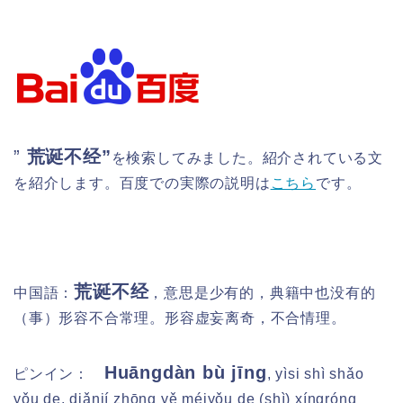
”
荒诞不经”
を検索してみました。紹介されている文
を紹介します。百度での実際の説明は
こちら
です。
荒诞不经
中国語：
，意思是少有的，典籍中也没有的
（事）形容不合常理。形容虚妄离奇，不合情理。
Huāngdàn bù jīng
ピンイン：
, yìsi shì shǎo
yǒu de, diǎnjí zhōng yě méiyǒu de (shì) xíngróng