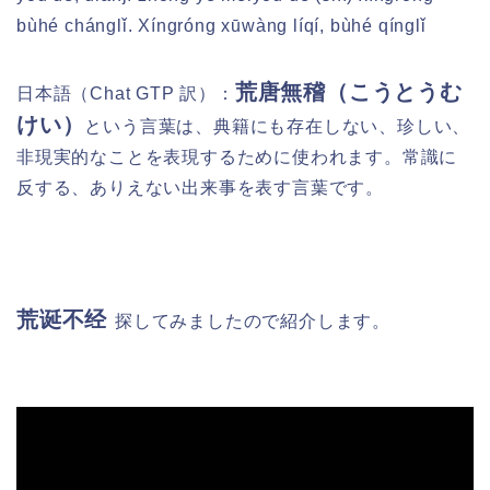
bùhé chánglǐ. Xíngróng xūwàng líqí, bùhé qínglǐ
荒唐無稽（こうとうむ
日本語（Chat GTP 訳）：
けい）
という言葉は、典籍にも存在しない、珍しい、
非現実的なことを表現するために使われます。常識に
反する、ありえない出来事を表す言葉です。
荒诞不经
探してみましたので紹介します。