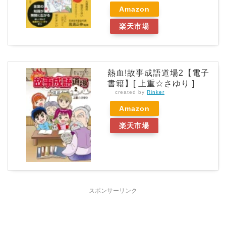
Amazon
楽天市場
熱血!故事成語道場2【電子
書籍】[ 上重☆さゆり ]
created by
Rinker
Amazon
楽天市場
スポンサーリンク