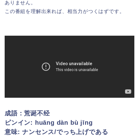
ありません。
この番組を理解出来れば、相当力がつくはずです。
成語：荒诞不经
ピンイン: huāng dàn bù jīng
意味: ナンセンス/でっち上げである