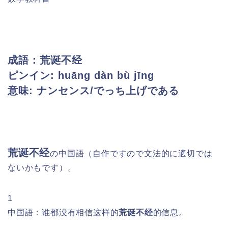
成語：荒诞不经
ピンイン: huāng dàn bù jīng
意味: ナンセンス/でっち上げである
荒诞不经
の中国語
（
自作ですので文法的に適切では
ないかもです）。
1
中国語：谁都没有相信这样的
荒诞不经
的信息。