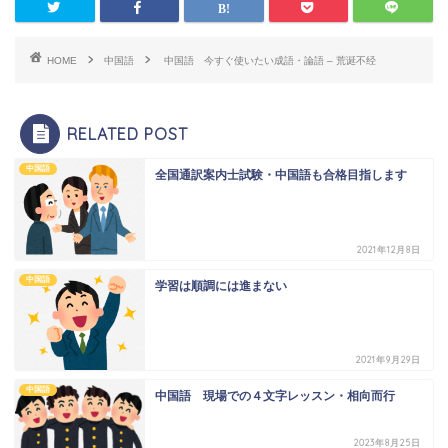
HOME
中国語
中国語 今すぐ使いたい成語・論語 – 荒诞不经
RELATED POST
中国語
全国通訳案内士試験・中国語も合格目指します
2021年12月8日
中国語
学習は順調には進まない
2021年9月29日
中国語
中国語 現場での４文字レッスン・相向而行
2023年8月25日