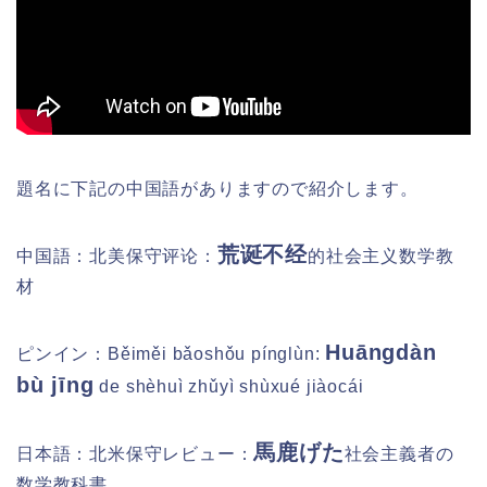
題名に下記の中国語がありますので紹介します。
荒诞不经
中国語：北美保守评论：
的社会主义数学教
材
Huāngdàn
ピンイン：
Běiměi bǎoshǒu pínglùn:
bù jīng
de shèhuì zhǔyì shùxué jiàocái
馬鹿げた
日本語：北米保守レビュー：
社会主義者の
数学教科書