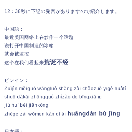
12：38秒に下記の発言がありますので紹介します。
中国語：
最近美国网络上在炒作一个话题
说打开中国制造的冰箱
就会被监控
荒诞不经
这个在我们看起来
ピンイン：
Zuìjìn měiguó wǎngluò shàng zài chǎozuò yīgè huàtí
shuō dǎkāi zhōngguó zhìzào de bīngxiāng
jiù huì bèi jiānkòng
huāngdàn bù jīng
zhège zài wǒmen kàn qǐlái
日本語：