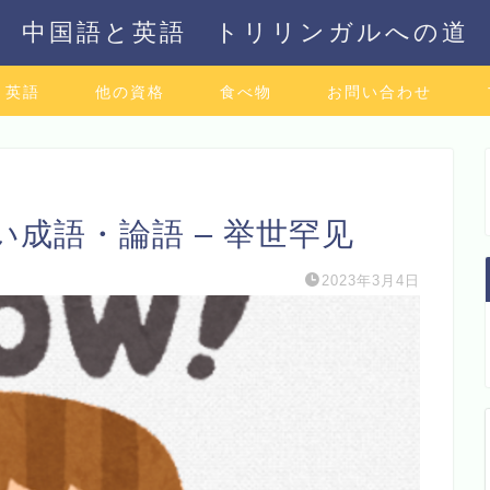
中国語と英語 トリリンガルへの道
英語
他の資格
食べ物
お問い合わせ
成語・論語 – 举世罕见
2023年3月4日