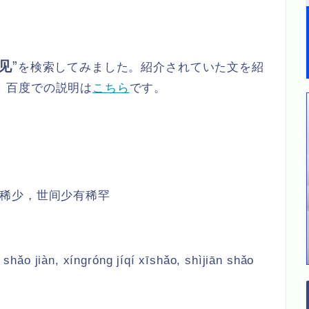
见
”
を検索してみました。紹介されていた文を紹
。百度での説明は
こちら
です。
稀少，世间少有稀罕
 shǎo jiàn, xíngróng jíqí xīshǎo, shìjiān shǎo