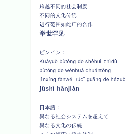
跨越不同的社会制度
不同的文化传统
进行范围如此广的合作
举世罕见
ピンイン：
Kuàyuè bùtóng de shèhuì zhìdù
bùtóng de wénhuà chuántǒng
jìnxíng fànwéi rúcǐ guǎng de hézuò
jǔshì hǎnjiàn
日本語：
異なる社会システムを超えて
異なる文化の伝統