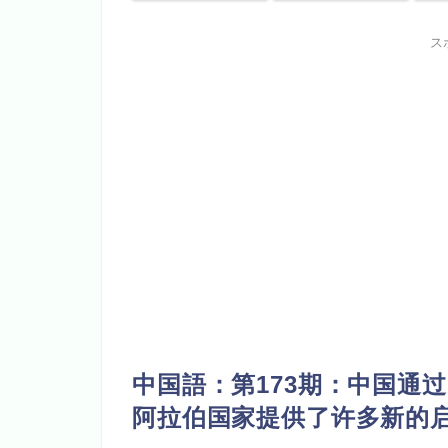
ス
中
国語：
第173期：中国通
阿拉伯国家提供了许多新的