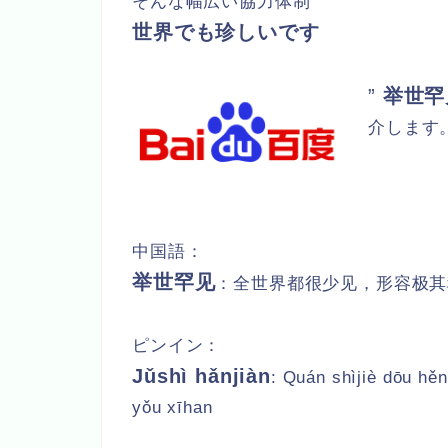
そんな幅広い協力体制
世界でも珍しいです
”
举世罕
介します
中国語：
举世罕见
：全世界都很少见，形容极其
ピンイン：
Jǔshì hǎnjiàn
: Quán shìjiè dōu hěn
yǒu xīhan