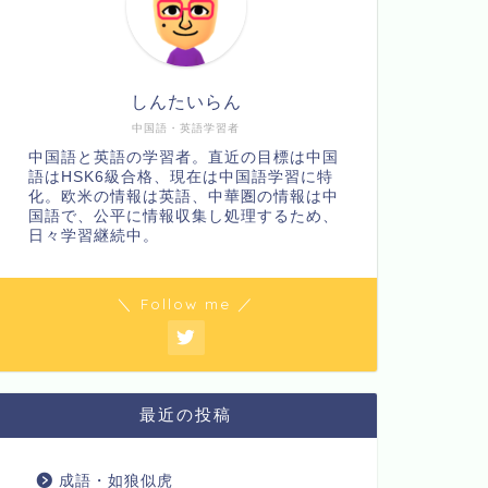
しんたいらん
中国語・英語学習者
中国語と英語の学習者。直近の目標は中国
語はHSK6級合格、現在は中国語学習に特
化。欧米の情報は英語、中華圏の情報は中
国語で、公平に情報収集し処理するため、
日々学習継続中。
＼ Follow me ／
最近の投稿
成語・如狼似虎