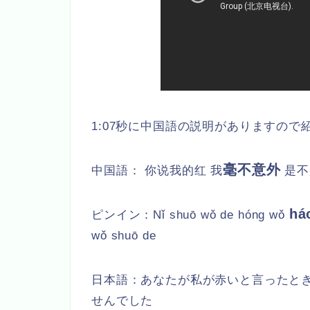
1:07秒に中国語の説明がありますので
毫不意外
中国語： 你说我的红 我
是不
há
ピンイン：
Nǐ shuō wǒ de hóng wǒ
wǒ shuō de
日本語：
あなたが私が赤いと言ったと
せんでした