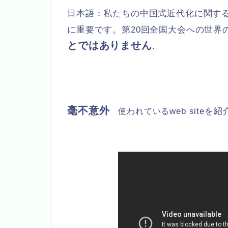
日本語：
私たちの中国式近代化に関す
に重要です。第20回全国大会への世界
とではありません
.
毫不意外
web site
使われている