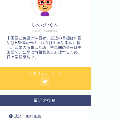
しんたいらん
中国語・英語学習者
中国語と英語の学習者。直近の目標は中国
語はHSK6級合格、現在は中国語学習に特
化。欧米の情報は英語、中華圏の情報は中
国語で、公平に情報収集し処理するため、
日々学習継続中。
＼ Follow me ／
最近の投稿
成語・如狼似虎