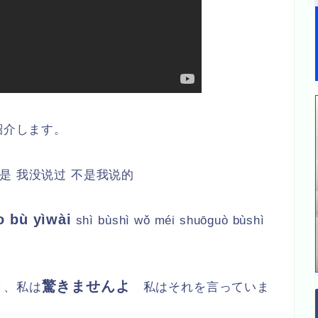
紹介します。
是 我没说过 不是我说的
o bù yìwài
shì bùshì wǒ méi shuōguò bùshì
驚きませんよ
き、私は
私はそれを言っていま