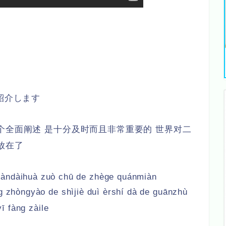
紹介します
个全面阐述 是十分及时而且非常重要的 世界对二
放在了
iàndàihuà zuò chū de zhège quánmiàn
ng zhòngyào de shìjiè duì èrshí dà de guānzhù
 yī fàng zàile