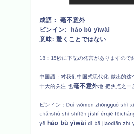
成語： 毫不意外
ピンイン:
háo bù yìwài
意味: 驚くことではない
18：15秒に下記の発言がありますので
中国語：对我们中国式现代化 做出的这
毫不意外
十大的关注 也
地 把焦点之一
ピンイン：
Duì wǒmen zhōngguó shì x
chǎnshù shì shífēn jíshí érqiě fēichá
háo bù yìwài
yě
dì bǎ jiāodiǎn zhī