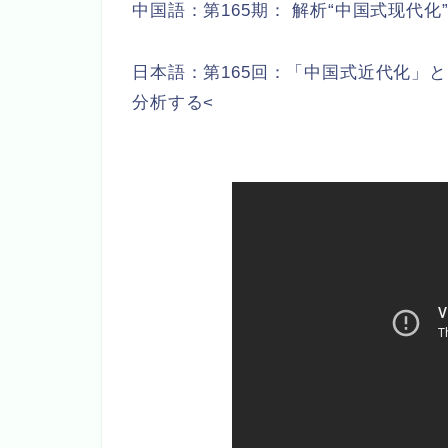
中国語：
第165期：
解析“中国式现代化
日本語：第165回：「中国式近代化」
分析する<