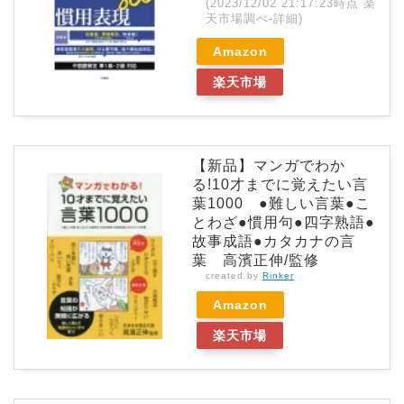
(2023/12/02 21:17:23時点 楽
天市場調べ-
詳細)
Amazon
楽天市場
【新品】マンガでわか
る!10才までに覚えたい言
葉1000 ●難しい言葉●こ
とわざ●慣用句●四字熟語●
故事成語●カタカナの言
葉 高濱正伸/監修
created by
Rinker
Amazon
楽天市場