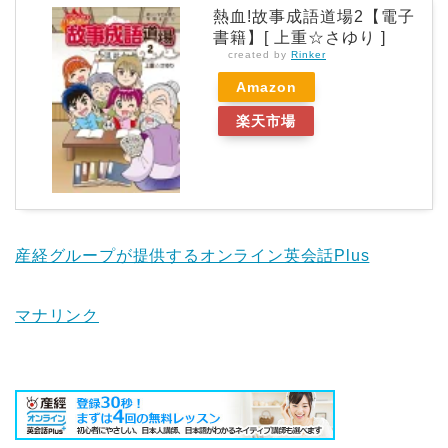
熱血!故事成語道場2【電子
書籍】[ 上重☆さゆり ]
created by
Rinker
Amazon
楽天市場
産経グループが提供するオンライン英会話Plus
マナリンク