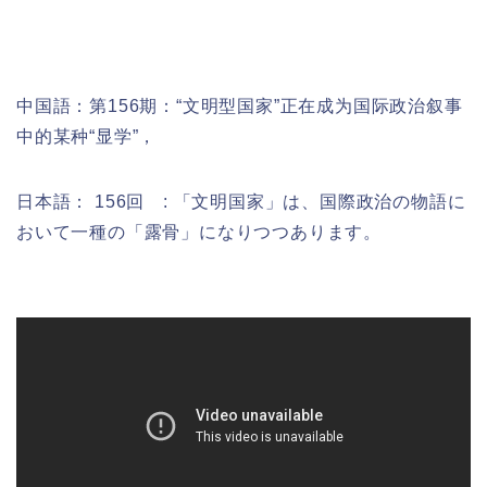
中国語：
第156期：“文明型国家”正在成为国际政治叙事
中的某种“显学”，
日本語： 156回 : 「文明国家」は、国際政治の物語に
おいて一種の「露骨」になりつつあります。