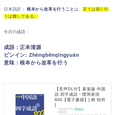
日本語訳：
根本から改革を行うこと
は、
言うは易く行
うは難しである。
今日の成語：
成語：正本清源
ピンイン:
Zhèngběnqīngyuán
意味：根本から改革を行う
【音声DL付】新装版 中国
語 四字成語・慣用表現
800【電子書籍】[ 林 怡州
]
created by
Rinker
¥935