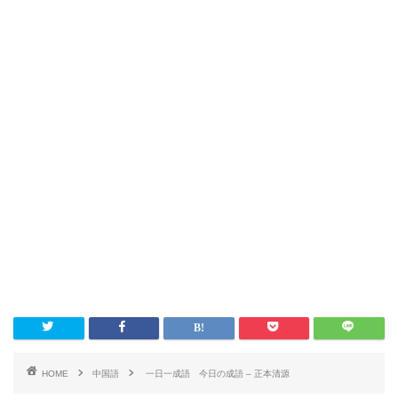
HOME
中国語
一日一成語 今日の成語 – 正本清源