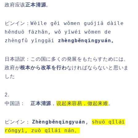
政府应该
正本清源
。
Wèile gěi wǒmen guójiā dàile
ピンイン：
hěnduō fāzhǎn, wǒ yǐwéi wǒmen de
zhèngfǔ yīnggāi
zhèngběnqīngyuán。
日本語訳：この国に多くの発展をもたらすためには、
政府が
根本から改革を行わ
なければならないと思いま
した
2.
中国語：
正本清源
，
说起来容易，做起来难
。
Zhèngběnqīngyuán
,
shuō qǐlái
ピンイン：
róngyì, zuò qǐlái nán。