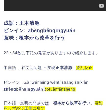
成語：正本清源
ピンイン:
Zhèngběnqīngyuán
意味：根本から改革を行う
22：34秒に下記の発言がありますので紹介します。
中国語： 在文明问题上 实现
正本清源
拨乱反正
ピンイン：
Zài wénmíng wèntí shàng shíxiàn
zhèngběnqīngyuán
bōluànfǎnzhèng
日本語：文明の問題では、
根本から改革を行い
、
混乱
をしずめて正常に戻す