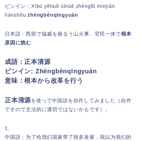
ピンイン：
Xībù yěhuǒ sìnüè zhèngfǔ mínjiān
liánshǒu
zhèngběnqīngyuán
日本語：西部で猛威を振るう山火事、官民一体で
根本
原因に挑む
成語：正本清源
ピンイン:
Zhèngběnqīngyuán
意味：根本から改革を行う
正本清源
を
使って中国語を自作してみました（自作
ですので文法的に適切ではないかもです）。
1.
中国語：为了给我们国家带了很多发展，我以为我们的