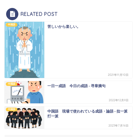
RELATED POST
中国語
苦しいから楽しい。
2021年11月10日
中国語
一日一成語 今日の成語 - 寻章摘句
2022年12月9日
中国語
中国語 現場で使われている成語・論語 - 拉一派
打一派
2023年7月16日