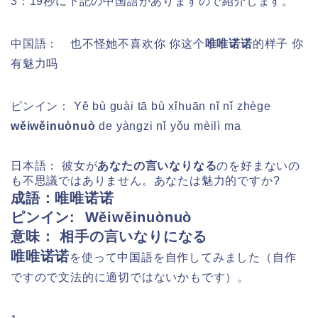
3：19秒に下記の中国語がありますので紹介します。
中国語： 也不怪她不喜欢你 你这个
唯唯诺诺
的样子 你
有魅力吗
ピンイン：
Yě bù guài tā bù xǐhuān nǐ nǐ zhège
wěiwěinuònuò
de yàngzi nǐ yǒu mèilì ma
日本語： 彼女が
あなたの言いなりなる
のを好まないの
も不思議ではありません。あなたは魅力的ですか?
成語：唯唯诺诺
ピンイン:
Wěiwěinuònuò
意味： 相手の言いなりになる
唯唯诺诺
を
使って中国語を自作してみました（自作
ですので文法的に適切ではないかもです）。