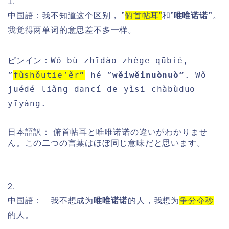
1.
中国語：我不知道这个区别， ”
俯首帖耳”
和”
唯唯诺诺”
。
我觉得两单词的意思差不多一样。
Wǒ bù zhīdào zhège qūbié,
ピンイン：
”
fǔshǒutiē’ěr”
hé ”
wěiwěinuònuò”
. Wǒ
juédé liǎng dāncí de yìsi chàbùduō
yīyàng.
日本語訳： 俯首帖耳と唯唯诺诺の違いがわかりませ
ん。この二つの言葉はほぼ同じ意味だと思います。
2.
中国語： 我不想成为
唯唯诺诺
的人，我想为
争分夺秒
的人。