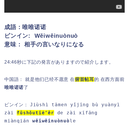
成語：唯唯诺诺
ピンイン:
Wěiwěinuònuò
意味： 相手の言いなりになる
24:46秒に下記の発言がありますので紹介します。
中国語： 就是他们已经不愿意 在
俯首帖耳
的 在西方面前
唯唯诺诺
了
Jiùshì tāmen yǐjīng bù yuànyì
ピンイン：
zài
fǔshǒutiē’ěr
de zài xīfāng
miànqián
wěiwěinuònuò
l
e