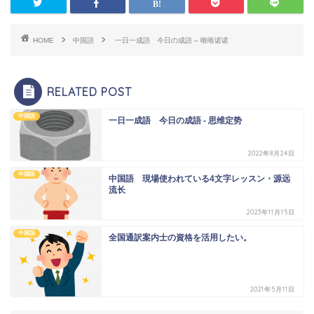
HOME
中国語
一日一成語 今日の成語 – 唯唯诺诺
RELATED POST
中国語
一日一成語 今日の成語 - 思维定势
2022年8月24日
中国語
中国語 現場使われている4文字レッスン・源远
流长
2023年11月15日
中国語
全国通訳案内士の資格を活用したい。
2021年5月11日