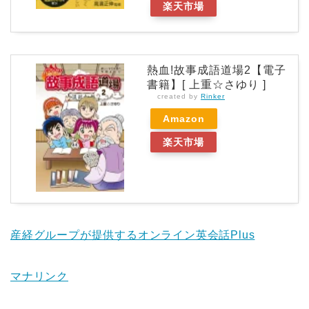
楽天市場
熱血!故事成語道場2【電子
書籍】[ 上重☆さゆり ]
created by
Rinker
Amazon
楽天市場
産経グループが提供するオンライン英会話Plus
マナリンク