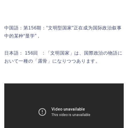
中国語：
第156期：“文明型国家”正在成为国际政治叙事
中的某种“显学”，
日本語： 156回 : 「文明国家」は、国際政治の物語に
おいて一種の「露骨」になりつつあります。