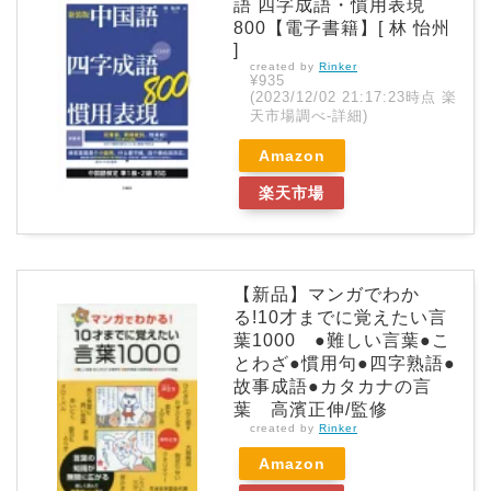
語 四字成語・慣用表現
800【電子書籍】[ 林 怡州
]
created by
Rinker
¥935
(2023/12/02 21:17:23時点 楽
天市場調べ-
詳細)
Amazon
楽天市場
【新品】マンガでわか
る!10才までに覚えたい言
葉1000 ●難しい言葉●こ
とわざ●慣用句●四字熟語●
故事成語●カタカナの言
葉 高濱正伸/監修
created by
Rinker
Amazon