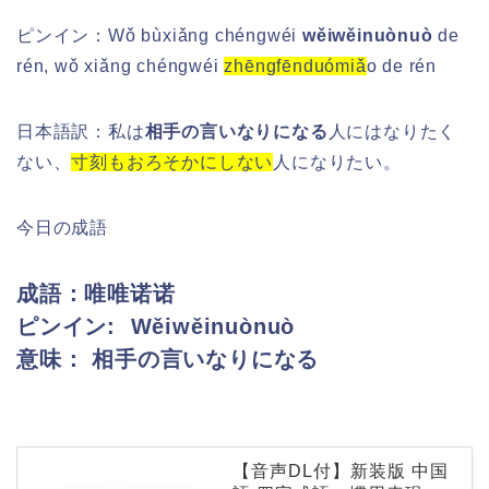
ピンイン：
Wǒ bùxiǎng chéngwéi
wěiwěinuònuò
de
rén, wǒ xiǎng chéngwéi
zhēngfēnduómiǎ
o de rén
日本語訳：私は
相手の言いなりになる
人にはなりたく
ない、
寸刻もおろそかにしない
人になりたい。
今日の成語
成語：唯唯诺诺
ピンイン:
Wěiwěinuònuò
意味： 相手の言いなりになる
【音声DL付】新装版 中国