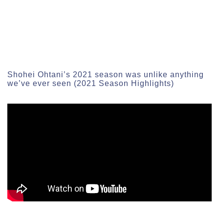
Shohei Ohtani’s 2021 season was unlike anything
we’ve ever seen (2021 Season Highlights)