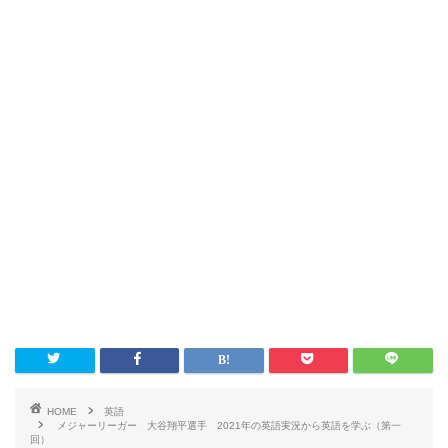
HOME
英語
メジャーリーガー 大谷翔平選手 2021年の英語実況から英語を学ぶ（第一
回）