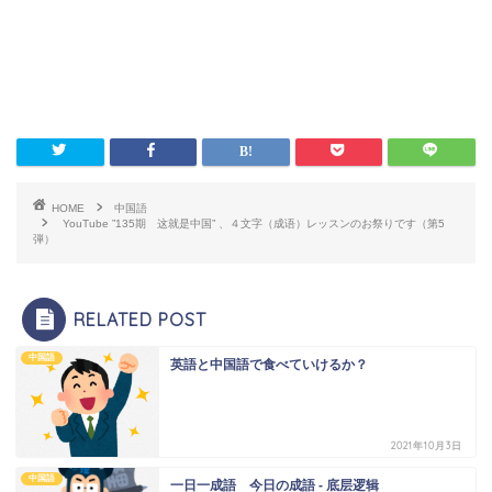
HOME
中国語
YouTube ”135期 这就是中国” 、４文字（成语）レッスンのお祭りです（第5
弾）
RELATED POST
中国語
英語と中国語で食べていけるか？
2021年10月3日
中国語
一日一成語 今日の成語 - 底层逻辑