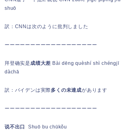
shuō
訳：CNNは次のように批判しました
ーーーーーーーーーーーーーーーーーー
拜登确实是
成绩大差
Bài dēng quèshí shì chéngjī
dàchā
訳：バイデンは実際
多くの未達成
があります
ーーーーーーーーーーーーーーーーーー
说不出口
Shuō bu chūkǒu