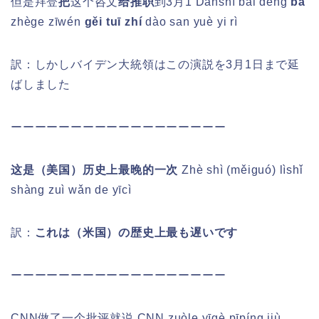
但是拜登
把
这个咨文
给推职
到3月1
Dànshì bài dēng
bǎ
zhège zīwén
gěi tuī zhí
dào san yuè yi rì
訳：しかしバイデン大統領はこの演説を3月1日まで延
ばしました
ーーーーーーーーーーーーーーーーーー
这是（美国）历史上最晚的一次
Zhè shì (měiguó) lìshǐ
shàng zuì wǎn de yīcì
訳：
これは（米国）の歴史上最も遅いです
ーーーーーーーーーーーーーーーーーー
CNN做了一个批评就说
CNN zuòle yīgè pīpíng jiù