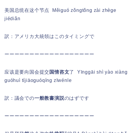
美国总统在这个节点
Měiguó zǒngtǒng zài zhège
jiédiǎn
訳：アメリカ大統領はこのタイミングで
ーーーーーーーーーーーーーーーーーー
应该是要向国会提交
国情咨文
了
Yīnggāi shì yào xiàng
guóhuì tíjiāo
guóqíng zīwénle
訳：議会での
一般教書演説
のはずです
ーーーーーーーーーーーーーーーーーー