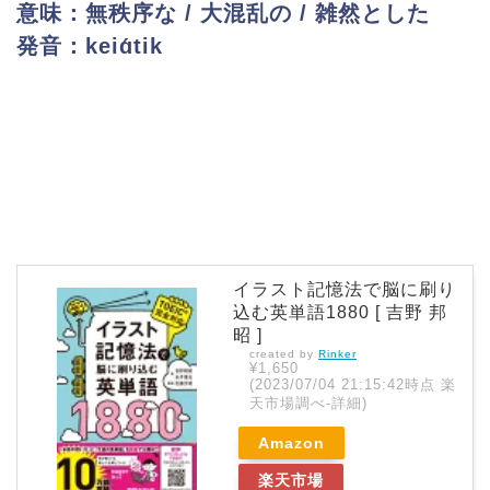
意味：無秩序な / 大混乱の / 雑然とした
発音：keiɑ́tik
イラスト記憶法で脳に刷り
込む英単語1880 [ 吉野 邦
昭 ]
created by
Rinker
¥1,650
(2023/07/04 21:15:42時点 楽
天市場調べ-
詳細)
Amazon
楽天市場