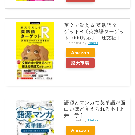
英文で覚える 英熟語ター
ゲットR〔英熟語ターゲッ
ト1000対応〕 [ 旺文社 ]
created by
Rinker
Amazon
楽天市場
語源とマンガで英単語が面
白いほど覚えられる本 [ 肘
井 学 ]
created by
Rinker
Amazon