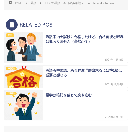
HOME
英語
BBCの英語 今日の英単語 - meddle and interfere
RELATED POST
英語
通訳案内士試験に合格したけど、合格前後と環境
は変わりません（当然か？）
2021年11月11日
中国語
英語も中国語、ある程度理解出来るには準1級は
必要と感じる
2021年12月4日
中国語
語学は暗記を信じて突き進む
2021年9月18日