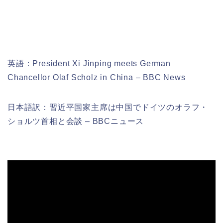
英語：President Xi Jinping meets German
Chancellor Olaf Scholz in China – BBC News
日本語訳：習近平国家主席は中国でドイツのオラフ・
ショルツ首相と会談 – BBCニュース