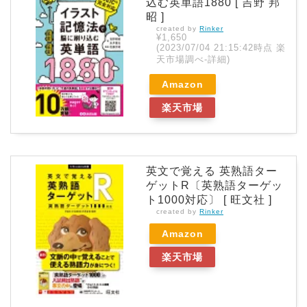
込む英単語1880 [ 吉野 邦
昭 ]
created by
Rinker
¥1,650
(2023/07/04 21:15:42時点 楽
天市場調べ-
詳細)
Amazon
楽天市場
英文で覚える 英熟語ター
ゲットR〔英熟語ターゲッ
ト1000対応〕 [ 旺文社 ]
created by
Rinker
Amazon
楽天市場