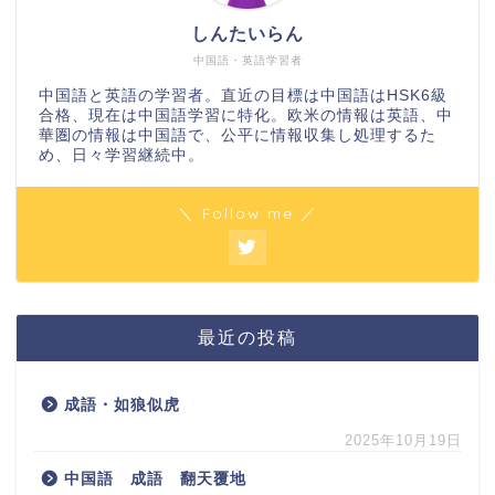
しんたいらん
中国語・英語学習者
中国語と英語の学習者。直近の目標は中国語はHSK6級
合格、現在は中国語学習に特化。欧米の情報は英語、中
華圏の情報は中国語で、公平に情報収集し処理するた
め、日々学習継続中。
＼ Follow me ／
最近の投稿
成語・如狼似虎
2025年10月19日
中国語 成語 翻天覆地