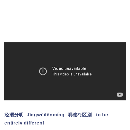
泾渭分明
Jīngwèifēnmíng
明確な区別 to be
entirely different