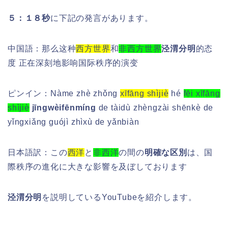
５：１８秒
に下記の発言があります。
中国語：那么这种
西方世界
和
非西方世界
泾渭分明
的态
度 正在深刻地影响国际秩序的演变
ピンイン：
Nàme zhè zhǒng
xīfāng shìjiè
hé
fēi xīfāng
shìjiè
jīngwèifēnmíng
de tàidù zhèngzài shēnkè de
yǐngxiǎng guójì zhìxù de yǎnbiàn
日本語訳：
この
西洋
と
非西洋
の間の
明確な区別
は、国
際秩序の進化に大きな影響を及ぼしております
泾渭分明
を説明している
YouTubeを紹介します。