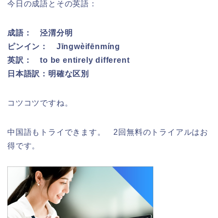
今日の成語とその英語：
成語：
泾渭分明
ピンイン：
Jīngwèifēnmíng
英訳：
to be entirely different
日本語訳：
明確な区別
コツコツですね。
中国語もトライできます。 2回無料のトライアルはお
得です。