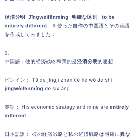
泾渭分明 Jīngwèifēnmíng
明確な区別 to be
entirely different
を
使った
自作の中国語とその英語
を作成してみました
：
1.
中国語：他的经济战略和我的是
泾渭分明
的思想
ピンイン：
Tā de jīngjì zhànlüè hé wǒ de shì
jīngwèifēnmíng
de sīxiǎng
英語； His economic strategy and mine are
entirely
different
日本語訳： 彼の経済戦略と私の経済戦略は明確に
異な