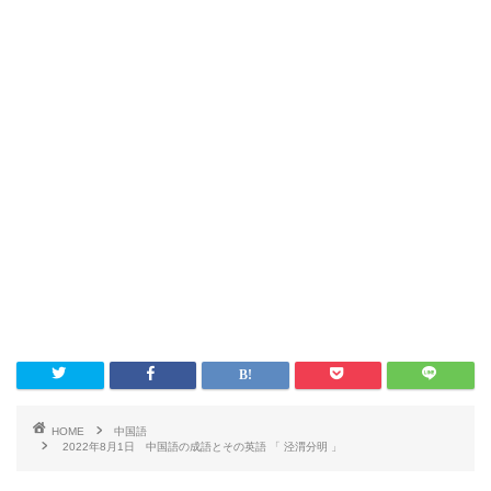
HOME
中国語
2022年8月1日 中国語の成語とその英語 「 泾渭分明 」