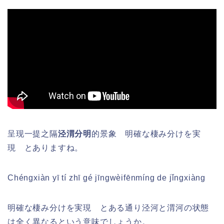
呈现一提之隔
泾渭分明
的景象 明確な棲み分けを実
現 とありますね。
Chéngxiàn yī tí zhī gé jīngwèifēnmíng de jǐngxiàng
明確な棲み分けを実現 とある通り泾河と渭河の状態
は全く異なるという意味でしょうか。