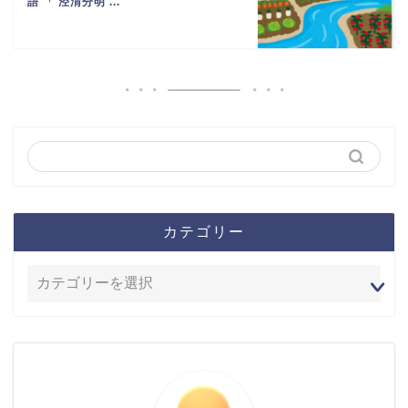
語 「 泾渭分明 ...
カテゴリー