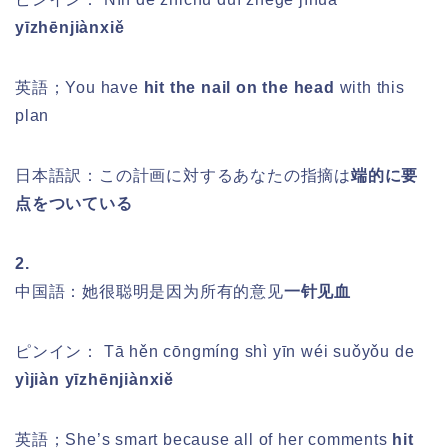
yīzhēnjiànxiě
英語；You have
hit the nail on the head
with this
plan
日本語訳：この計画に対するあなたの指摘は
端的に要
点をついている
2.
中国語：她很聪明是因为所有的意见
一针见血
ピンイン：
Tā hěn cōngmíng shì yīn wéi suǒyǒu de
yìjiàn yīzhēnjiànxiě
英語；She’s smart because all of her comments
hit