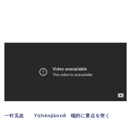
一针见血
Yīzhēnjiànxiě 端的に要点を突く