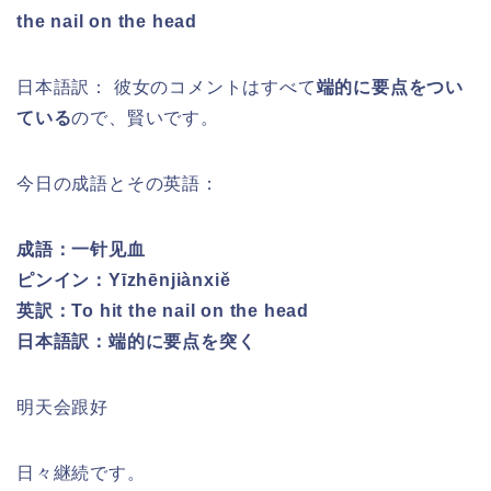
the nail on the head
日本語訳： 彼女のコメントはすべて
端的に要点をつい
ている
ので、賢いです。
今日の成語とその英語：
成語：一针见血
ピンイン：Yīzhēnjiànxiě
英訳：To hit the nail on the head
日本語訳：端的に要点を突く
明天会跟好
日々継続です。