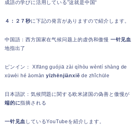
成語の学びに活用している”这就是中国“
４：２７秒
に下記の発言がありますので紹介します。
中国語：西方国家在气候问题上的虚伪和傲慢
一针见血
地指出了
ピンイン：
Xīfāng guójiā zài qìhòu wèntí shàng de
xūwèi hé àomàn
yīzhēnjiànxiě
de zhǐchūle
日本語訳：
気候問題に関する欧米諸国の偽善と傲慢が
端的に
指摘される
一针见血
している
YouTubeを紹介します。