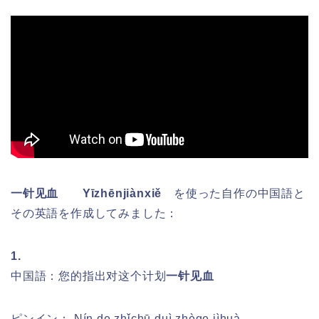
一针见血 Yīzhēnjiànxiě
を
使った
自作の中国語と
その英語を作成してみました
：
1.
中国語：您的指出对这个计划
一针见血
ピンイン：
Nín de zhǐchū duì zhège jìhuà