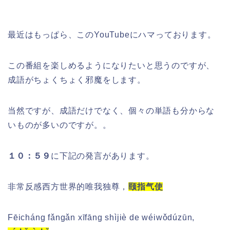
最近はもっぱら、このYouTubeにハマっております。
この番組を楽しめるようになりたいと思うのですが、
成語がちょくちょく邪魔をします。
当然ですが、成語だけでなく、個々の単語も分からな
いものが多いのですが。。
１０：５９
に下記の発言があります。
非常反感西方世界的
唯我独尊，
颐指气使
Fēicháng fǎngǎn xīfāng shìjiè de wéiwǒdúzūn,