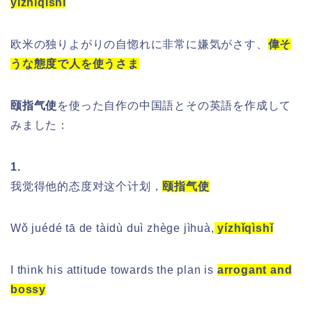
yízhǐqìshǐ
欧米の独りよがりの自惚れに非常に嫌気がさす、
偉そ
うな態度で人を使うさま
颐指气使
を使った自作の中国語とその英語を作成して
みました
：
1.
我觉得他的态度对这个计划，
颐指气使
Wǒ juédé tā de tàidù duì zhège jìhuà,
yízhǐqìshǐ
I think his attitude towards the plan is
arrogant and
bossy