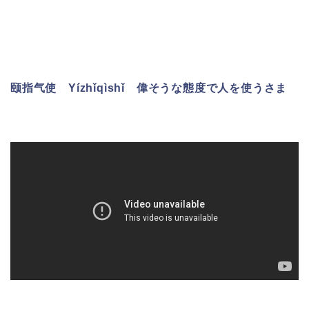
颐指气使 Yízhǐqìshǐ 偉そうな態度で人を使うさま