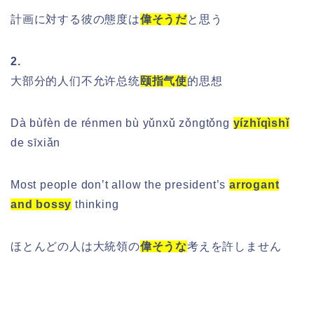
計画に対する彼の態度は
偉そうだ
と思う
2.
大部分的人们不允许总统
颐指气使
的思想
Dà bùfèn de rénmen bù yǔnxǔ zǒngtǒng
yízhǐqìshǐ
de sīxiǎn
Most people don’t allow the president’s
arrogant
and bossy
thinking
ほとんどの人は大統領の
偉そうな
考えを許しません