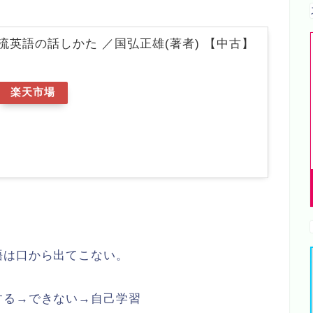
流英語の話しかた ／国弘正雄(著者) 【中古】
楽天市場
。
語は口から出てこない。
する→できない→自己学習