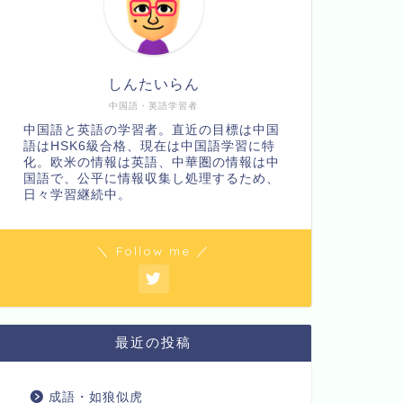
しんたいらん
中国語・英語学習者
中国語と英語の学習者。直近の目標は中国
語はHSK6級合格、現在は中国語学習に特
化。欧米の情報は英語、中華圏の情報は中
国語で、公平に情報収集し処理するため、
日々学習継続中。
＼ Follow me ／
最近の投稿
成語・如狼似虎