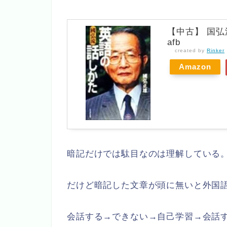
【中古】 国弘
afb
created by
Rinker
Amazon
暗記だけでは駄目なのは理解している
だけど暗記した文章が頭に無いと外国
会話する→できない→自己学習→会話