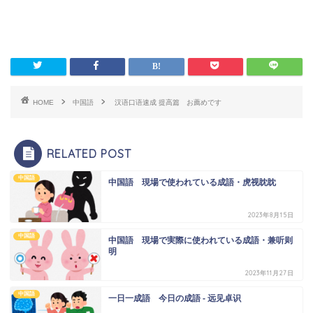
HOME
中国語
汉语口语速成 提高篇 お薦めです
RELATED POST
中国語
中国語 現場で使われている成語・虎视眈眈
2023年8月15日
中国語
中国語 現場で実際に使われている成語・兼听则
明
2023年11月27日
中国語
一日一成語 今日の成語 - 远见卓识