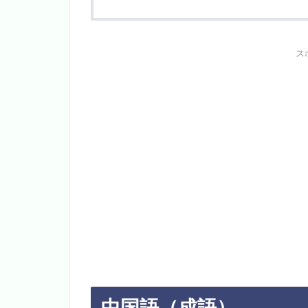
ス
中国語（成語）