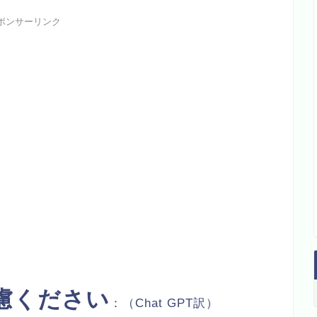
ポンサーリンク
慮ください
：（Chat GPT訳）