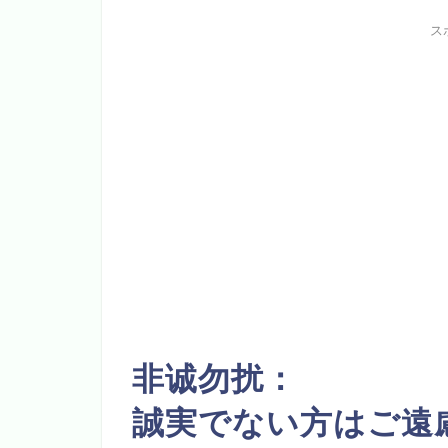
ス
非诚勿扰：
誠実でない方はご遠