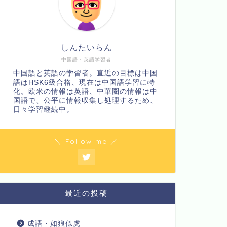
しんたいらん
中国語・英語学習者
中国語と英語の学習者。直近の目標は中国
語はHSK6級合格、現在は中国語学習に特
化。欧米の情報は英語、中華圏の情報は中
国語で、公平に情報収集し処理するため、
日々学習継続中。
＼ Follow me ／
最近の投稿
成語・如狼似虎