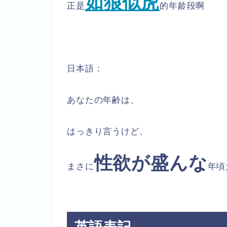
如狼似虎
正是
的年龄段啊
日本語：
あなたの年齢は、
はっきり言うけど、
性欲が盛んな
まさに
年頃