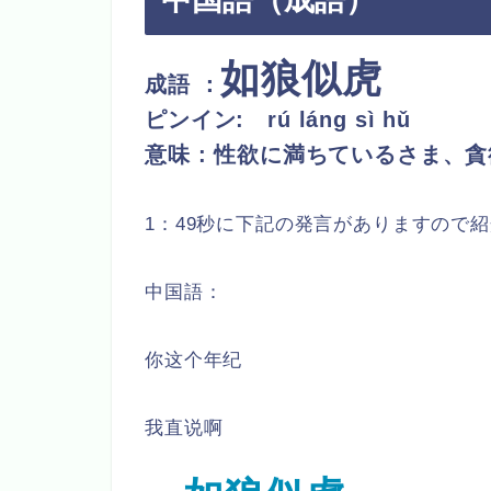
如狼似虎
成語 ：
ピンイン:
rú láng sì hǔ
意味 : 性欲に満ちているさま、
1：49秒に下記の発言がありますので
中国語：
你这个年纪
我直说啊