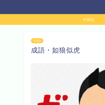
中国語
中国語
成語・如狼似虎