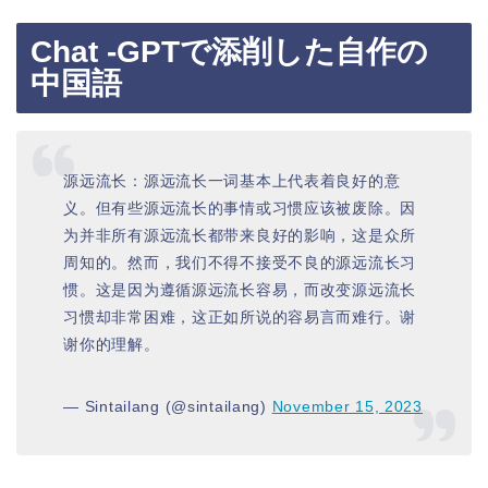
Chat -GPTで添削した自作の
中国語
源远流长：源远流长一词基本上代表着良好的意
义。但有些源远流长的事情或习惯应该被废除。因
为并非所有源远流长都带来良好的影响，这是众所
周知的。然而，我们不得不接受不良的源远流长习
惯。这是因为遵循源远流长容易，而改变源远流长
习惯却非常困难，这正如所说的容易言而难行。谢
谢你的理解。
— Sintailang (@sintailang)
November 15, 2023