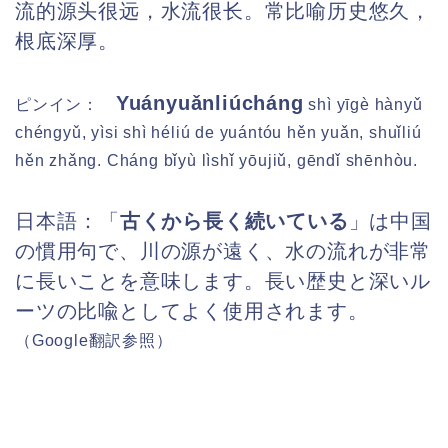
流的源头很远，水流很长。常比喻历史悠久，
根底深厚。
Yuányuǎnliúcháng
ピンイン：
shì yīgè hànyǔ
chéngyǔ, yìsi shì héliú de yuántóu hěn yuǎn, shuǐliú
hěn zhǎng. Cháng bǐyù lìshǐ yōujiǔ, gēndǐ shēnhòu.
日本語：
「
古くから長く続いている
」は中国
の慣用句で、川の源が遠く、水の流れが非常
に長いことを意味します。長い歴史と深いル
ーツの比喩としてよく使用されます。
（Google
翻訳参照）