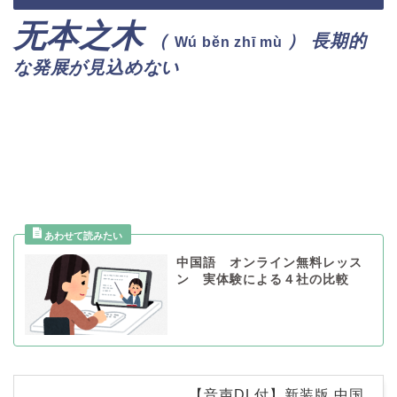
无本之木
（
）
長期的
Wú běn zhī mù
な発展が見込めない
中国語 オンライン無料レッス
ン 実体験による４社の比較
【音声DL付】新装版 中国