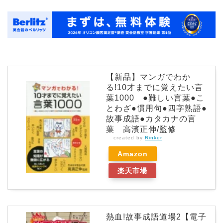
【新品】マンガでわか
る!10才までに覚えたい言
葉1000 ●難しい言葉●こ
とわざ●慣用句●四字熟語●
故事成語●カタカナの言
葉 高濱正伸/監修
created by
Rinker
Amazon
楽天市場
熱血!故事成語道場2【電子