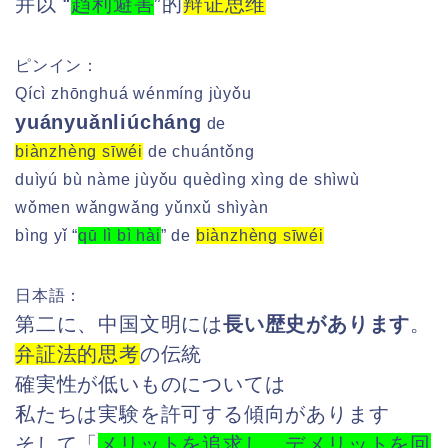
并以 “
趋利避害
”的
辩证思维
ピンイン：
Qícì zhōnghuá wénmíng jùyǒu
yuányuǎnliúcháng
de
biànzhèng sīwéi
de chuántǒng
duìyú bù nàme jùyǒu quèdìng xìng de shìwù
wǒmen wǎngwǎng yǔnxǔ shìyàn
bìng yǐ “
qū lì bì hài
” de
biànzhèng sīwéi
日本語：
第二に、中国文明には
長い歴史があります
。
弁証法的思考
の伝統
確実性が低いものについては
私たちは実験を許可する傾向があります
そして「
メリットを追求し、デメリットを回