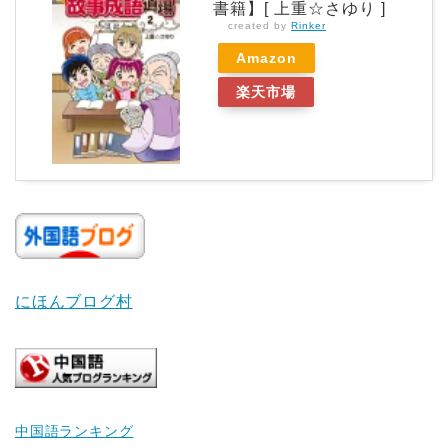
書籍】[ 上重☆さゆり ]
created by
Rinker
Amazon
楽天市場
にほんブログ村
中国語ランキング