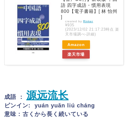
語 四字成語・慣用表現
800【電子書籍】[ 林 怡州
]
created by
Rinker
¥935
(2023/12/02 21:17:23時点 楽
天市場調べ-
詳細)
Amazon
楽天市場
源远流长
成語 ：
ピンイン: yuán yuǎn liú cháng
意味 : 古くから長く続いている