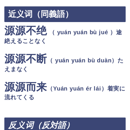
近义词（同義語）
源源不绝
（ yuán yuán bù jué ）途
絶えることなく
源源不断
（ yuán yuán bù duàn）た
えまなく
源源而来
（
Yuán yuán ér lái
）
着実に
流れてくる
反义
词（反対語）