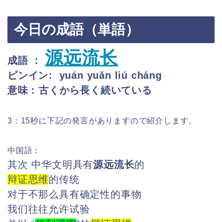
今日の成語（単語）
源远流长
成語 ：
ピンイン: yuán yuǎn liú cháng
意味 : 古くから長く続いている
3：15秒に下記の発言がありますので紹介します。
中国語：
其次 中华文明具有
源远流长
的
辩证思维
的传统
对于不那么具有确定性的事物
我们往往允许试验