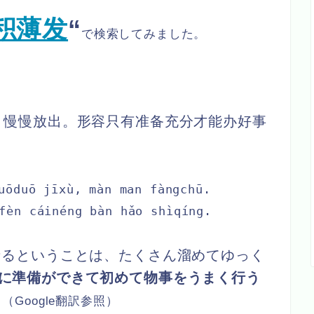
积薄发
“
で検索してみました。
，慢慢放出。形容只有准备充分才能办好事
uōduō jīxù, màn man fàngchū.
fèn cáinéng bàn hǎo shìqíng.
なるということは、たくさん溜めてゆっく
に準備ができて初めて物事をうまく行う
。
（Google
翻訳参照）