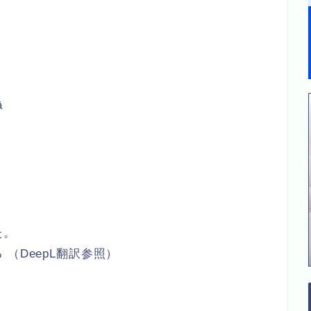
ā
た。
（DeepL翻訳参照）