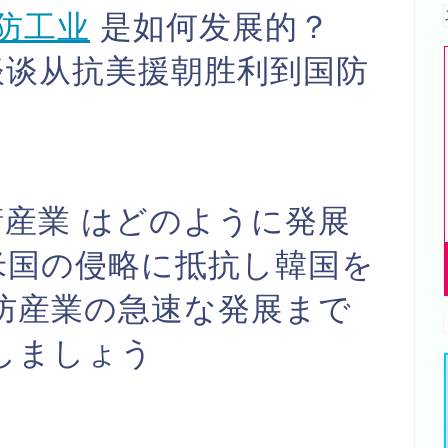
防工业
是如何发展的？
谈从抗美援朝胜利到国防
産業 はどのように発展
米国の侵略に抵抗し韓国を
防産業の急速な発展まで
話しましょう