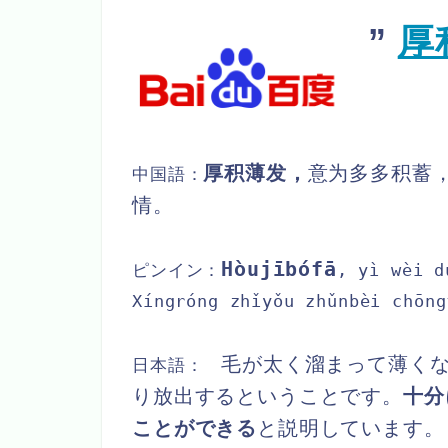
”
厚
厚积薄发，
意为多多积蓄
中国語：
情。
Hòujībófā
, yì wèi d
ピンイン：
Xíngróng zhǐyǒu zhǔnbèi chōng
毛が太く溜まって薄く
日本語：
り放出するということです。
十分
ことができる
と説明しています