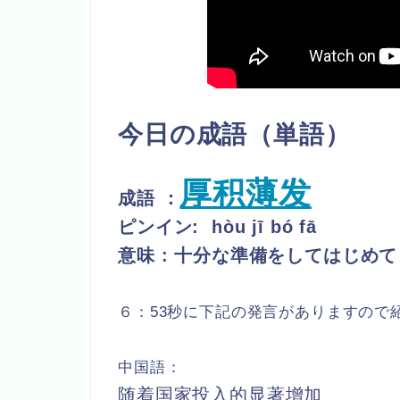
今日の成語（単語）
厚积薄发
成語 ：
ピンイン:
hòu jī bó fā
意味 : 十分な準備をしてはじめ
６：53秒に下記の発言がありますので
中国語：
随着国家投入的显著增加