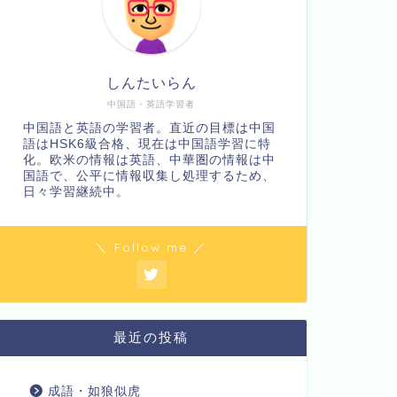
しんたいらん
中国語・英語学習者
中国語と英語の学習者。直近の目標は中国
語はHSK6級合格、現在は中国語学習に特
化。欧米の情報は英語、中華圏の情報は中
国語で、公平に情報収集し処理するため、
日々学習継続中。
＼ Follow me ／
最近の投稿
成語・如狼似虎