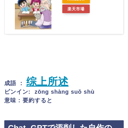
楽天市場
综上所述
成語 ：
ピンイン: zōng shàng suǒ shù
意味 : 要約すると
Chat -GPTで添削した自作の