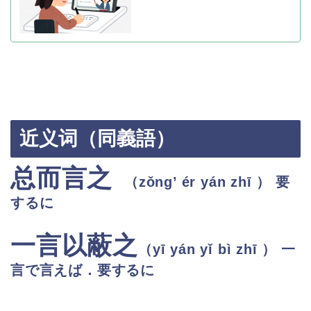
近义词（同義語）
总而言之
（zǒng’ ér yán zhī
） 要
するに
一言以蔽之
（
yī yán yǐ bì zhī
） 一
言で言えば．要するに