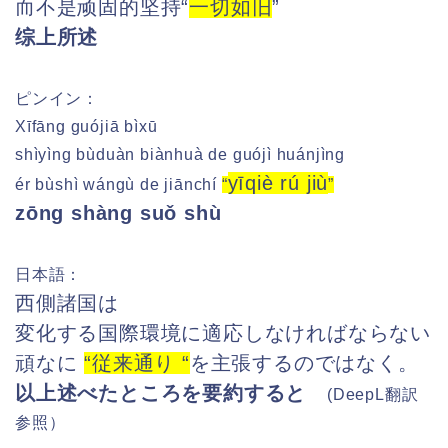
而不是顽固的坚持“
一切如旧
”
综上所述
ピンイン：
Xīfāng guójiā bìxū
shìyìng bùduàn biànhuà de guójì huánjìng
yīqiè rú jiù
ér bùshì wángù de jiānchí
“
”
zōng shàng suǒ shù
日本語：
西側諸国は
変化する国際環境に適応しなければならない
頑なに
“従来通り “
を主張するのではなく。
以上述べたところを要約すると
(DeepL
翻訳
参照）