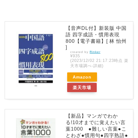
【音声DL付】新装版 中国
語 四字成語・慣用表現
800【電子書籍】[ 林 怡州
]
created by
Rinker
¥935
(2023/12/02 21:17:23時点 楽
天市場調べ-
詳細)
Amazon
楽天市場
【新品】マンガでわか
る!10才までに覚えたい言
葉1000 ●難しい言葉●こ
とわざ●慣用句●四字熟語●