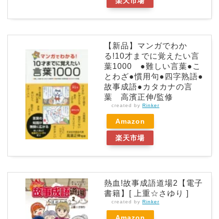
楽天市場
【新品】マンガでわか
る!10才までに覚えたい言
葉1000 ●難しい言葉●こ
とわざ●慣用句●四字熟語●
故事成語●カタカナの言
葉 高濱正伸/監修
created by
Rinker
Amazon
楽天市場
熱血!故事成語道場2【電子
書籍】[ 上重☆さゆり ]
created by
Rinker
Amazon