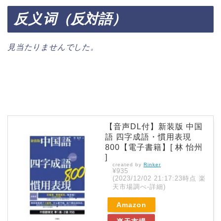
反义
词（反対語）
見当たりませんでした。
【音声DL付】新装版 中国
語 四字成語・慣用表現
800【電子書籍】[ 林 怡州
]
created by
Rinker
¥935
(2023/12/02 21:17:23時点 楽
天市場調べ-
詳細)
Amazon