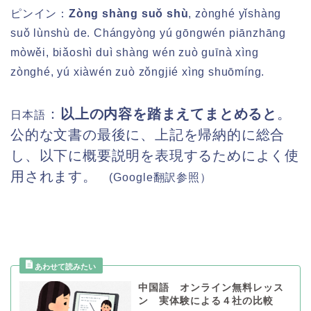
ピンイン
：
Zòng shàng suǒ shù
, zònghé yǐshàng
suǒ lùnshù de. Chángyòng yú gōngwén piānzhāng
mòwěi, biǎoshì duì shàng wén zuò guīnà xìng
zònghé, yú xiàwén zuò zǒngjié xìng shuōmíng.
：
以上の内容を踏まえてまとめると
。
日本語
公的な文書の最後に、上記を帰納的に総合
し、以下に概要説明を表現するためによく使
用されます。
(Google
翻訳参照）
中国語 オンライン無料レッス
ン 実体験による４社の比較