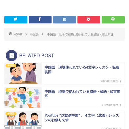
HOME
中国語
中国語 現場で実際に使われている成語・综上所述
RELATED POST
中国語
中国語 現場使われている4文字レッスン・极端
贫困
2023年10月28日
中国語
中国語 現場で使われている成語・論語 - 如雷贯
耳
2023年6月23日
中国語
YouTube ”这就是中国” 、４文字（成语）レッス
ンのお祭りです
2022年3月22日