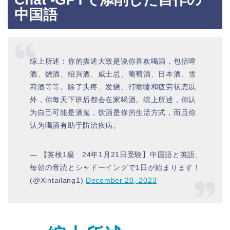
中国語
综上所述：你的描述大致是说你喜欢喝酒，包括啤
酒、烧酒、绍兴酒、威士忌、葡萄酒、日本酒、雪
莉酒等等。除了头疼、发烧、打喷嚏和疲劳状态以
外，你每天下班后都会在家喝酒。综上所述，你认
为自己可能是酒鬼，饮酒是你的生活方式，而且你
认为喝酒有助于防治疾病。
— 【英検1級 24年1月21日受験】中国語と英語、
毎朝の音読とシャドーイングで1日が始まります！
(@Xintailang1)
December 20, 2023