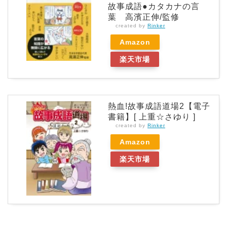
故事成語●カタカナの言
葉 高濱正伸/監修
created by
Rinker
Amazon
楽天市場
熱血!故事成語道場2【電子
書籍】[ 上重☆さゆり ]
created by
Rinker
Amazon
楽天市場