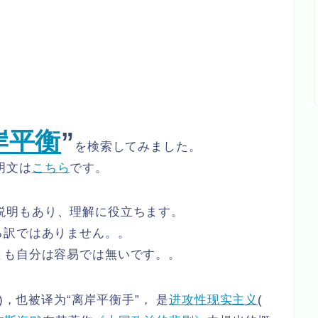
岸平衡
”
を検索してみました。
明文は
こちら
です。
説明もあり、理解に役立ちます。
る訳ではありません。。
とも自分は容易では無いです。。
ncing)，也被译为“离岸平衡手”， 是
进攻性现实主义
(