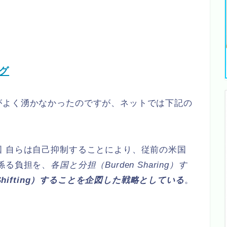
グ
がよく湧かなかったのですが、ネットでは下記の
国 自らは自己抑制することにより、従前の米国
係る負担を、
各国と分担（Burden Sharing）す
 Shifting）することを企図した戦略としている
。