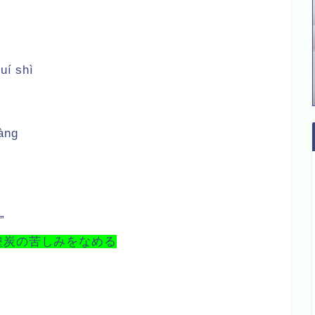
uí shì
àng
グ
”
塗炭の苦しみをなめる