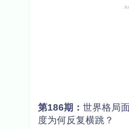
ス
第186期：
世界格局面
度为何反复横跳？