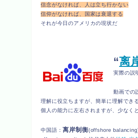
信念がなければ、人は立ち行かない
信仰がなければ、国家は衰退する
それが今日のアメリカの現状だ
“
离
実際の説
動画での
理解に役立ちますが、簡単に理解でき
個人の能力に左右されますが、少なく
离岸制衡
中国語：
(offshore bala