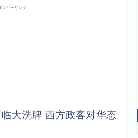
ポンサーリンク
临大洗牌 西方政客对华态