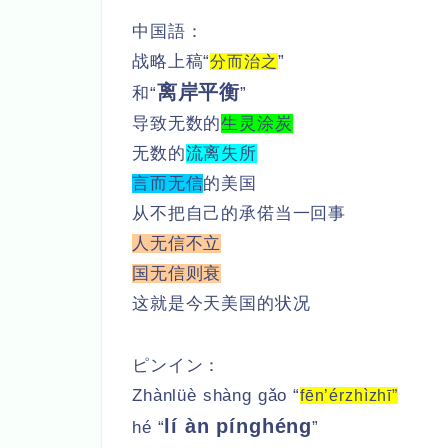
中国語：
战略上稿“
”
分而治之
离岸平衡
和“
”
导致无数的
生灵涂炭
无数的
流离失所
言而无信
的美国
从不把自己的承偌当一回事
人无信不立
国无信则衰
这就是今天美国的状况
ピンイン：
Zhànlüè shàng gǎo “
fēn’érzhìzhī”
lí àn pínghéng
hé “
”