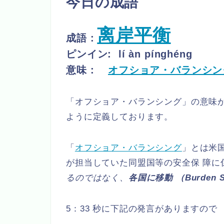
今日の成語
离岸平衡
成語 :
ピンイン:
lí àn pínghéng
意味 :
オフショア・バランシン
「オフショア・バランシング」の意味
ように定義しております。
「
オフショア・バランシング
」とは米
が担当していた同盟国等の安全保 障に
るのではなく、
各国に移動 （Burden
5：33 秒に下記の発言がありますので