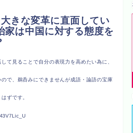
は大きな変革に直面してい
治家は中国に対する態度を
?
話して見ることで自分の表現力を高めたい為に、
。
いので、鵜呑みにできませんが成語・論語の宝庫
くはずです。
w43V7Lic_U