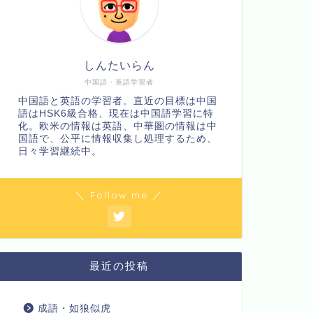
しんたいらん
中国語・英語学習者
中国語と英語の学習者。直近の目標は中国
語はHSK6級合格、現在は中国語学習に特
化。欧米の情報は英語、中華圏の情報は中
国語で、公平に情報収集し処理するため、
日々学習継続中。
＼ Follow me ／
最近の投稿
成語・如狼似虎