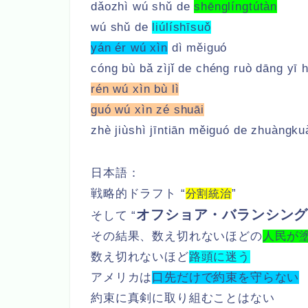
dǎozhì wú shǔ de
shēnglíngtútàn
wú shǔ de
liúlíshīsuǒ
yán ér wú xìn
dì měiguó
cóng bù bǎ zìjǐ de chéng ruò dāng yī h
rén wú xìn bù lì
guó wú xìn zé shuāi
zhè jiùshì jīntiān měiguó de zhuàngku
日本語：
戦略的ドラフト “
”
分割統治
オフショア・バランシン
そして “
その結果、数え切れないほどの
人民が
数え切れないほど
路頭に迷う
アメリカは
口先だけで約束を守らない
約束に真剣に取り組むことはない