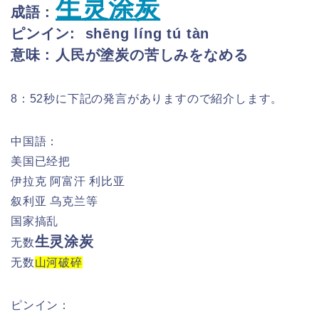
生灵涂炭
成語 :
ピンイン:
shēng líng tú tàn
意味 : 人民が塗炭の苦しみをなめる
8：52秒に下記の発言がありますので紹介します。
中国語：
美国已经把
伊拉克 阿富汗 利比亚
叙利亚 乌克兰等
国家搞乱
生灵涂炭
无数
无数
山河破碎
ピンイン：