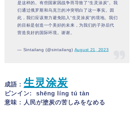
是这样的。有些国家因战争而导致了“生灵涂炭”。我
们通过俄罗斯和乌克兰的冲突明白了这一事实。因
此，我们应该努力避免陷入“生灵涂炭”的境地。我们
的目标是创造一个美好的未来，为我们的子孙后代
营造良好的国际环境。谢谢。
— Sintailang (@sintailang)
August 21, 2023
生灵涂炭
成語 :
ピンイン:
shēng líng tú tàn
意味 : 人民が塗炭の苦しみをなめる