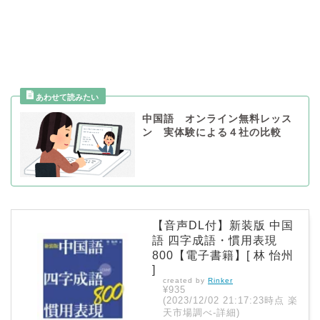
中国語 オンライン無料レッス
ン 実体験による４社の比較
【音声DL付】新装版 中国
語 四字成語・慣用表現
800【電子書籍】[ 林 怡州
]
created by
Rinker
¥935
(2023/12/02 21:17:23時点 楽
天市場調べ-
詳細)