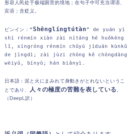
形容人民处于极端困苦的境地；在句子中可充当谓语、
宾语；含贬义。
Shēnglíngtútàn
“
” de yuán yì
ピンイン：
shì rénmín xiàn zài nítáng hé huǒkēng
lǐ, xíngróng rénmín chǔyú jíduān kùnkǔ
de jìngdì; zài jùzi zhōng kě chōngdāng
wèiyǔ, bīnyǔ; hán biǎnyì.
日本語：泥と火にまみれて身動きがとれないというこ
人々の極度の苦難を表している
とであり、
。
（DeepL
訳）