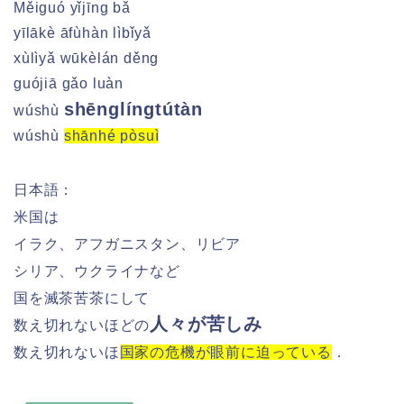
Měiguó yǐjīng bǎ
yīlākè āfùhàn lìbǐyǎ
xùlìyǎ wūkèlán děng
guójiā gǎo luàn
shēnglíngtútàn
wúshù
wúshù
shānhé pòsuì
日本語：
米国は
イラク、アフガニスタン、リビア
シリア、ウクライナなど
国を滅茶苦茶にして
人々が苦しみ
数え切れないほどの
数え切れないほ
国家の危機が眼前に迫っている
．