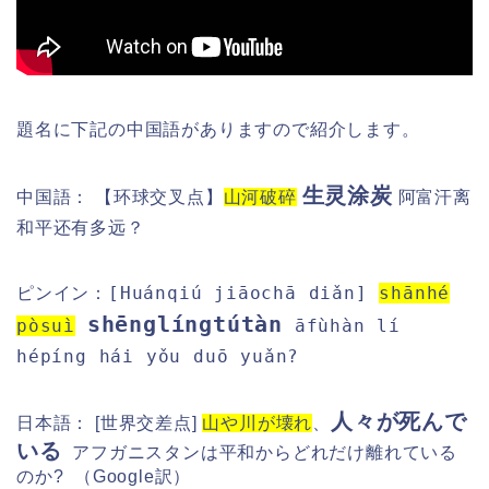
題名に下記の中国語がありますので紹介します。
生灵涂炭
中国語： 【环球交叉点】
山河破碎
阿富汗离
和平还有多远？
[Huánqiú jiāochā diǎn]
shānhé
ピンイン：
shēnglíngtútàn
pòsuì
āfùhàn lí
hépíng hái yǒu duō yuǎn?
人々が死んで
日本語： [世界交差点]
山や川が壊れ
、
いる
アフガニスタンは平和からどれだけ離れている
のか?
（Google訳）