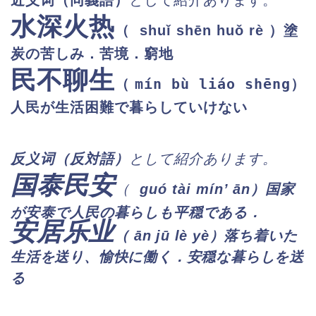
近义词
（同義語）
として紹介あります。
水深火热
（ shuǐ shēn huǒ rè ）塗
炭の苦しみ．苦境．窮地
民不聊生
mín bù liáo shēng
（
）
人民が生活困難で暮らしていけない
反义
词（反対語）
として紹介あります。
国泰民安
（
guó tài mín’ ān）国家
が安泰で人民の暮らしも平穏である．
安居乐业
（ ān jū lè yè）落ち着いた
生活を送り、愉快に働く．安穏な暮らしを送
る