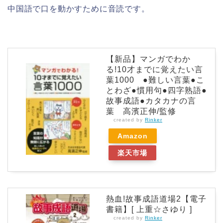
中国語で口を動かすために音読です。
【新品】マンガでわか
る!10才までに覚えたい言
葉1000 ●難しい言葉●こ
とわざ●慣用句●四字熟語●
故事成語●カタカナの言
葉 高濱正伸/監修
created by
Rinker
Amazon
楽天市場
熱血!故事成語道場2【電子
書籍】[ 上重☆さゆり ]
created by
Rinker