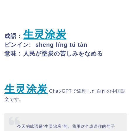
生灵涂炭
成語 :
ピンイン:
shēng líng tú tàn
意味 : 人民が塗炭の苦しみをなめる
生灵涂炭
Chat-GPTで添削した自作の中国語
文です。
今天的成语是“生灵涂炭”的。我用这个成语作的句子