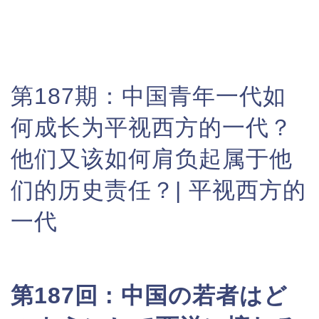
第187期：
中国青年一代如
何成长为平视西方的一代？
他们又该如何肩负起属于他
们的历史责任？| 平视西方的
一代
第187回 :
中国の若者はど