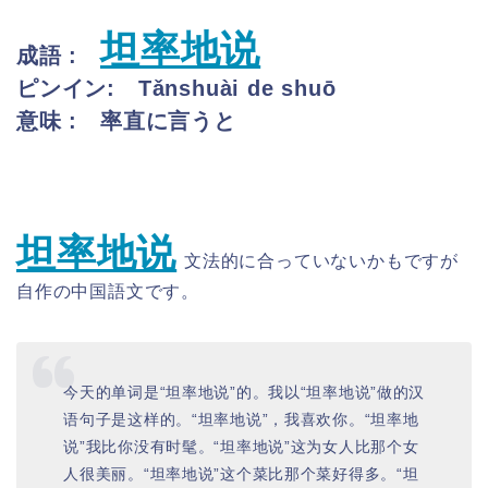
坦率地说
成語 :
ピンイン:
Tǎnshuài de shuō
意味 : 率直に言うと
坦率地说
文法的に合っていないかもですが
自作の中国語文です。
今天的单词是“坦率地说”的。我以“坦率地说”做的汉
语句子是这样的。“坦率地说”，我喜欢你。“坦率地
说”我比你没有时髦。“坦率地说”这为女人比那个女
人很美丽。“坦率地说”这个菜比那个菜好得多。“坦