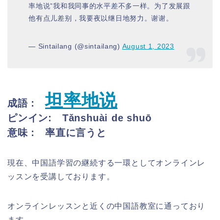
率地说”我和我同事的水平差不多一样。为了发展跟
他有点儿差别，我要夜以继日地努力。谢谢。
— Sintailang (@sintailang)
August 1, 2023
坦率地说
成語 :
ピンイン:
Tǎnshuài de shuō
意味 : 率直に言うと
現在、中国語学習の継続する一環としてオンラインレ
ッスンを受講しております。
オンラインレッスンと近くの中国語教室に通っており
ます。