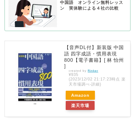
中国語 オンライン無料レッス
ン 実体験による４社の比較
【音声DL付】新装版 中国
語 四字成語・慣用表現
800【電子書籍】[ 林 怡州
]
created by
Rinker
¥935
(2023/12/02 21:17:23時点 楽
天市場調べ-
詳細)
Amazon
楽天市場