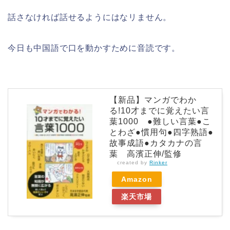
話さなければ話せるようにはなリません。
今日も中国語で口を動かすために音読です。
【新品】マンガでわか
る!10才までに覚えたい言
葉1000 ●難しい言葉●こ
とわざ●慣用句●四字熟語●
故事成語●カタカナの言
葉 高濱正伸/監修
created by
Rinker
Amazon
楽天市場