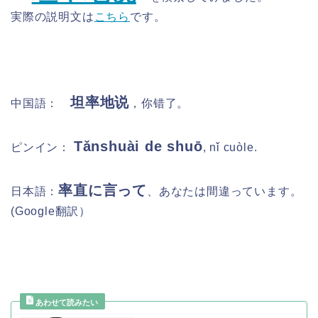
実際の説明文は
こちら
です。
坦率地说
中国語：
，你错了。
Tǎnshuài de shuō
ピンイン：
, nǐ cuòle.
率直に言って
日本語：
、あなたは間違っています。
(Google
翻訳）