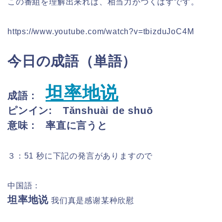
この番組を理解出来れば、相当力がつくはずです。
https://www.youtube.com/watch?v=tbizduJoC4M
今日の成語（単語）
坦率地说
成語 :
ピンイン:
Tǎnshuài de shuō
意味 : 率直に言うと
３：51 秒に下記の発言がありますので
中国語：
坦率地说
我们真是感谢某种欣慰