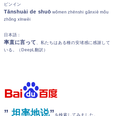
ピンイン
Tǎnshuài de shuō
wǒmen zhēnshi gǎnxiè mǒu
zhǒng xīnwèi
日本語：
率直に言って
、私たちはある種の安堵感に感謝して
いる。（DeepL翻訳）
”
坦率地说
”
を検索してみました。