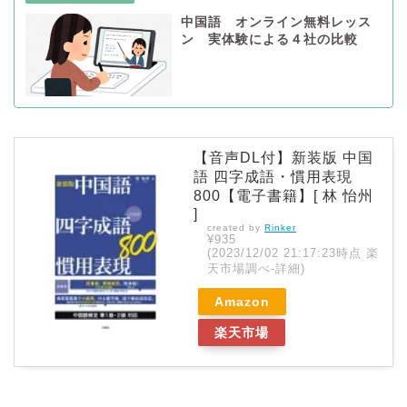
中国語 オンライン無料レッス
ン 実体験による４社の比較
【音声DL付】新装版 中国
語 四字成語・慣用表現
800【電子書籍】[ 林 怡州
]
created by
Rinker
¥935
(2023/12/02 21:17:23時点 楽
天市場調べ-
詳細)
Amazon
楽天市場