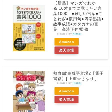
【新品】マンガでわか
る!10才までに覚えたい言
葉1000 ●難しい言葉●こ
とわざ●慣用句●四字熟語●
故事成語●カタカナの言
葉 高濱正伸/監修
created by
Rinker
Amazon
楽天市場
熱血!故事成語道場2【電子
書籍】[ 上重☆さゆり ]
created by
Rinker
Amazon
楽天市場