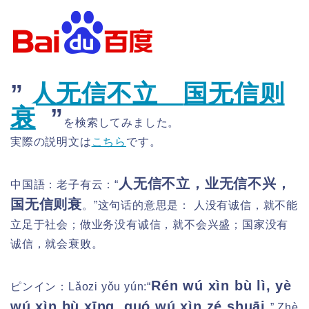
”
人无信不立
国无信则
衰
”
を検索してみました。
実際の説明文は
こちら
です。
人无信不立，业无信不兴，
中国語：老子有云：“
国无信则衰
。”这句话的意思是： 人没有诚信，就不能
立足于社会；做业务没有诚信，就不会兴盛；国家没有
诚信，就会衰败。
Rén wú xìn bù lì, yè
ピンイン：
Lǎozi yǒu yún:“
wú xìn bù xīng, guó wú xìn zé shuāi.
” Zhè