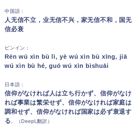
中国語：
人无信不立，业无信不兴，家无信不和，国无
信必衰
ピンイン：
Rén wú xìn bù lì, yè wú xìn bù xīng, jiā
wú xìn bù hé, guó wú xìn bìshuāi
日本語：
信仰がなければ人は立ち行かず、信仰がなけ
れば事業は繁栄せず、信仰がなければ家庭は
調和せず、信仰がなければ国家は必ず衰退す
る
。（DeepL翻訳）