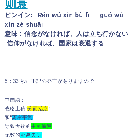
则衰
ピンイン:
Rén wú xìn bù lì
guó wú
xìn zé shuāi
意味 :
信念がなければ、人は立ち行かない
信仰がなければ、国家は衰退する
5：33 秒に下記の発言がありますので
中国語：
战略上稿“
分而治之
”
和“
离岸平衡
”
导致无数的
生灵涂炭
无数的
流离失所