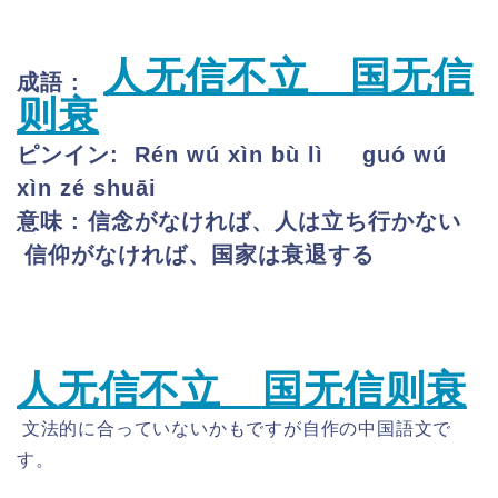
人无信不立
国无信
成語 :
则衰
ピンイン:
Rén wú xìn bù lì
guó wú
xìn zé shuāi
意味 : 信念がなければ、人は立ち行かない
信仰がなければ、国家は衰退する
人无信不立
国无信则衰
文法的に合っていないかもですが自作の中国語文で
す。