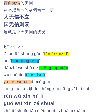
言而无信
的美国
从不把自己的承偌当一回事
人无信不立
国无信则衰
这就是今天美国的状况
ピンイン：
Zhànlüè shàng gǎo “
fēn’érzhìzhī”
hé “
lí àn pínghéng
”
dǎozhì wú shǔ de
shēnglíngtútàn
wú shǔ de
liúlíshīsuǒ
yán ér wú xìn
dì měiguó
cóng bù bǎ zìjǐ de chéng ruò dāng yī huí shì
rén wú xìn bù lì
guó wú xìn zé shuāi
zhè jiùshì jīntiān měiguó de zhuàngkuàng