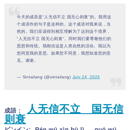
今天的成语是“人无信不立 国无心则衰”的。我用这
个成语作的句子是这样的。这个成语对我来说，当
然的。我们应该得到相互理解为了达到这个境界，
“人无信不立 国无心则衰“。同时我们要尊敬他们的
思想和传统。我相信这是人类自然的活动。我以为
您同意我的意思。如果您不同意，我想知道您的意
见。谢谢。
— Sintailang (@sintailang)
July 24, 2023
人无信不立
国无信
成語 :
则衰
ピンイン:
Rén wú xìn bù lì
guó wú