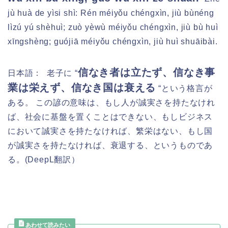
jù huà de yìsi shì: Rén méiyǒu chéngxìn, jiù bùnéng
lìzú yú shèhuì; zuò yèwù méiyǒu chéngxìn, jiù bù huì
xīngshèng; guójiā méiyǒu chéngxìn, jiù huì shuāibài.
信なき者は立たず、信なき事
日本語：
老子に “
業は栄えず、信なき国は衰える
“という格言が
ある。 この諺の意味は、もし人が誠実さを持たなけれ
ば、社会に基盤を置くことはできない、もしビジネス
において誠実さを持たなければ、繁栄はない、もし国
が誠実さを持たなければ、衰退する、というものであ
る。
(DeepL
翻訳）