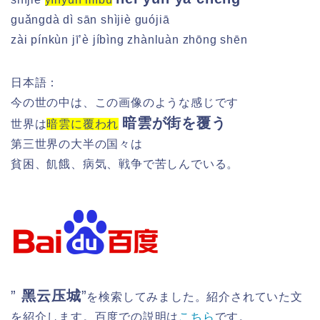
guǎngdà dì sān shìjiè guójiā
zài pínkùn jī’è jíbìng zhànluàn zhōng shēn
日本語：
今の世の中は、この画像のような感じです
暗雲が街を覆う
世界は
暗雲に覆われ
第三世界の大半の国々は
貧困、飢餓、病気、戦争で苦しんでいる。
”
黑云压城
”
を検索してみました。紹介されていた文
を紹介します。百度での説明は
こちら
です。