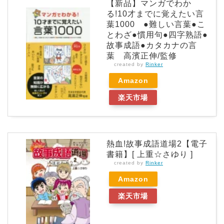
【新品】マンガでわか
る!10才までに覚えたい言
葉1000 ●難しい言葉●こ
とわざ●慣用句●四字熟語●
故事成語●カタカナの言
葉 高濱正伸/監修
created by
Rinker
Amazon
楽天市場
熱血!故事成語道場2【電子
書籍】[ 上重☆さゆり ]
created by
Rinker
Amazon
楽天市場