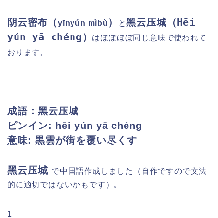
Hēi
阴云密布（
）
黑云压城（
yīnyún mìbù
と
yún yā chéng）
はほぼほぼ同じ意味で使われて
おります。
成語：
黑云压城
ピンイン: hēi yún yā chéng
意味: 黒雲が街を覆い尽くす
黑云压城
で中国語作成しました（自作ですので文法
的に適切ではないかもです）。
1