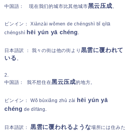
黑云压成
中国語： 现在我们的城市比其他城市
。
ピンイン：
Xiànzài wǒmen de chéngshì bǐ qítā
hēi yún yā chéng
chéngshì
.
黒雲に覆われて
日本語訳 ： 我々の街は他の街より
いる
。
2.
黑云压成
中国語： 我不想住在
的地方。
hēi yún yā
ピンイン：
Wǒ bùxiǎng zhù zài
chéng
de dìfāng.
黒雲に覆われるような
日本語訳：
場所には住みた