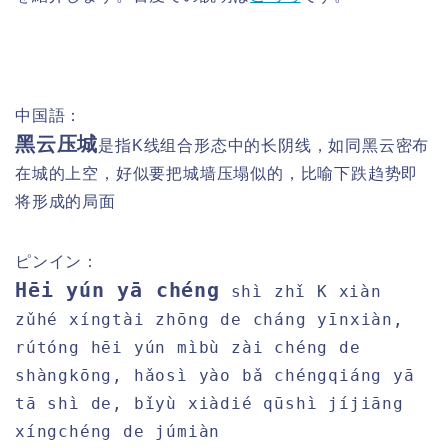
中国語：
黑云压城
是指K线组合形态中的长阴线，如同黑云密布
在城的上空，好似要把城墙压塌似的，比喻下跌趋势即
将形成的局面
ピンイン：
Hēi yún yā chéng
shì zhǐ K xiàn
zǔhé xíngtài zhōng de cháng yīnxiàn,
rútóng hēi yún mìbù zài chéng de
shàngkōng, hǎosì yào bǎ chéngqiáng yā
tā shì de, bǐyù xiàdié qūshì jíjiāng
xíngchéng de júmiàn