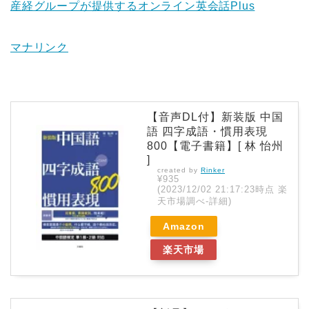
産経グループが提供するオンライン英会話Plus
マナリンク
【音声DL付】新装版 中国
語 四字成語・慣用表現
800【電子書籍】[ 林 怡州
]
created by
Rinker
¥935
(2023/12/02 21:17:23時点 楽
天市場調べ-
詳細)
Amazon
楽天市場