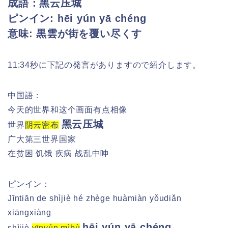
成語：
黑云压城
ピンイン: hēi yún yā chéng
意味: 黒雲が街を覆い尽くす
11:34秒に下記の発言がありますので紹介します。
中国語：
今天的世界和这个画面有点相像
黑云压城
世界
阴云密布
广大第三世界国家
在贫困 饥饿 疾病 战乱中呻
ピンイン：
Jīntiān de shìjiè hé zhège huàmiàn yǒudiǎn
xiāngxiàng
hēi yún yā chéng
shìjiè
yīnyún mìbù