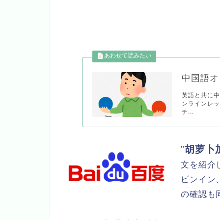
中国語オ
英語と共に中
ンラインレッ
チ...
”
胡萝卜
文を紹介
ピンイン
の確認も