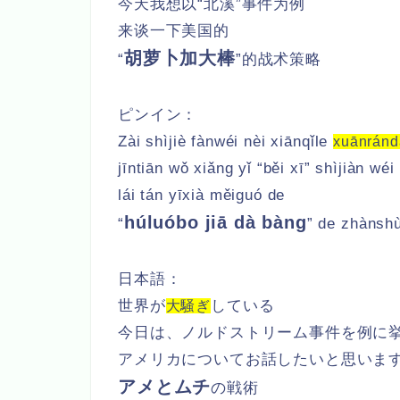
今天我想以“北溪”事件为例
来谈一下美国的
胡萝卜加大棒
“
”的战术策略
ピンイン：
Zài shìjiè fànwéi nèi xiānqǐle
xuānrán
jīntiān wǒ xiǎng yǐ “běi xī” shìjiàn wéi 
lái tán yīxià měiguó de
húluóbo jiā dà bàng
“
” de zhànsh
日本語：
世界が
している
大騒ぎ
今日は、ノルドストリーム事件を例に
アメリカについてお話したいと思いま
アメとムチ
の戦術