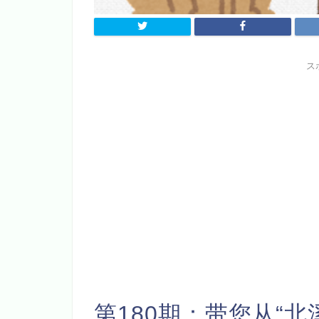
ス
第180期：带您从“北