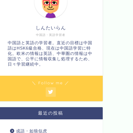
しんたいらん
中国語・英語学習者
中国語と英語の学習者。直近の目標は中国
語はHSK6級合格、現在は中国語学習に特
化。欧米の情報は英語、中華圏の情報は中
国語で、公平に情報収集し処理するため、
日々学習継続中。
＼ Follow me ／
最近の投稿
成語・如狼似虎