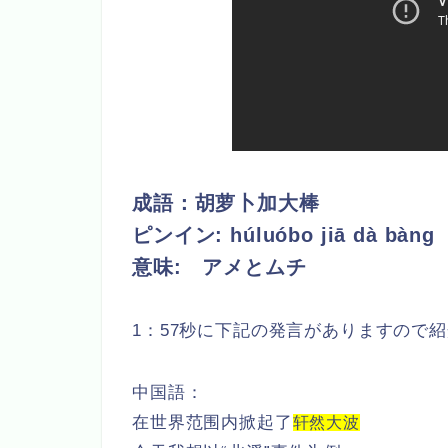
成語：
胡萝卜加大棒
ピンイン:
húluóbo jiā dà bàng
意味:
アメとムチ
1：57秒に下記の発言がありますので
中国語：
在世界范围内掀起了
轩然大波