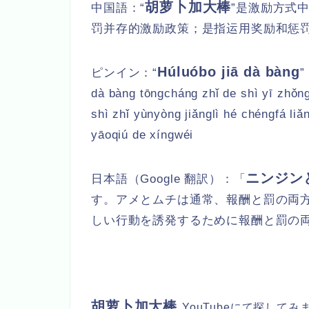
胡萝卜加大棒
中国語：“
”是激励方式
罚并存的激励政策；是指运用奖励和惩
Húluóbo jiā dà bàng
ピンイン：
“
”
dà bàng tōngcháng zhǐ de shì yī zhǒng
shì zhǐ yùnyòng jiǎnglì hé chéngfá l
yāoqiú de xíngwéi
ニンジン
日本語（Google 翻訳）：
「
す。アメとムチは通常、報酬と罰の両方
しい行動を誘発するために報酬と罰の
胡萝卜加大棒
YouTubeにて探して