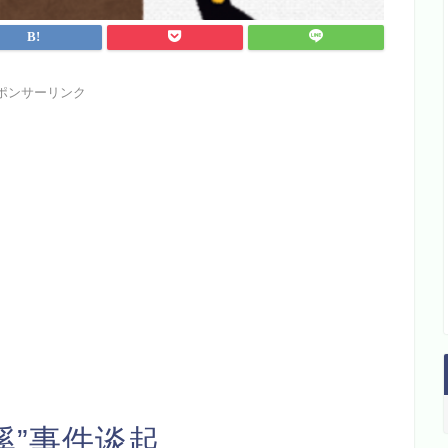
ポンサーリンク
溪”事件谈起