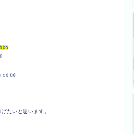
dàbō
lì
ù cèlüè
挙げたいと思います。
す