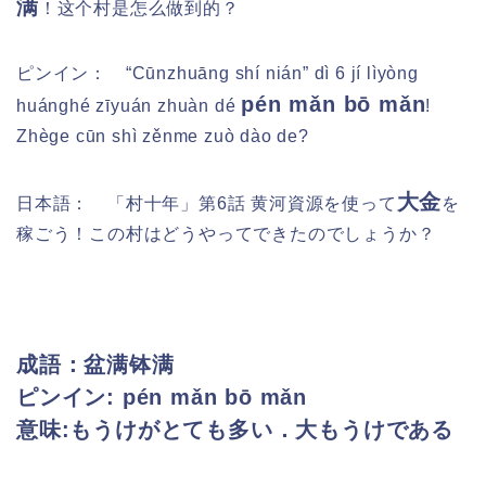
满
！这个村是怎么做到的？
ピンイン：
“Cūnzhuāng shí nián” dì 6 jí lìyòng
pén mǎn bō mǎn
huánghé zīyuán zhuàn dé
!
Zhège cūn shì zěnme zuò dào de?
大金
日本語：
「村十年」第6話 黄河資源を使って
を
稼ごう！この村はどうやってできたのでしょうか？
成語：盆满钵满
ピンイン: pén mǎn bō mǎn
意味:もうけがとても多い．大もうけである