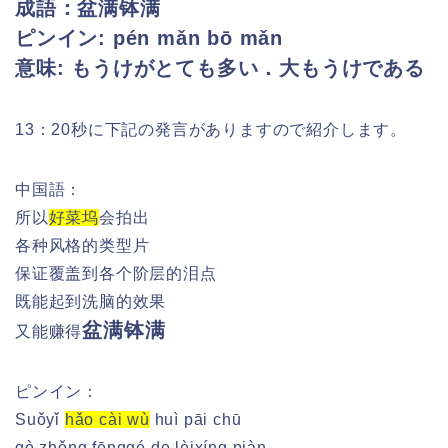
成語：盆满钵满
ピンイン: pén mǎn bō mǎn
意味: もうけがとても多い．大もうけである
13：20秒に下記の発言がありますので紹介します。
中国語：
所以
好菜坞
会拍出
各种风格的类型片
保证覆盖到各个阶层的泪点
既能起到洗脑的效果
盆满钵满
又能赚得
ピンイン：
Suǒyǐ
hǎo cài wù
huì pāi chū
gè zhǒng fēnggé de lèixíng piàn