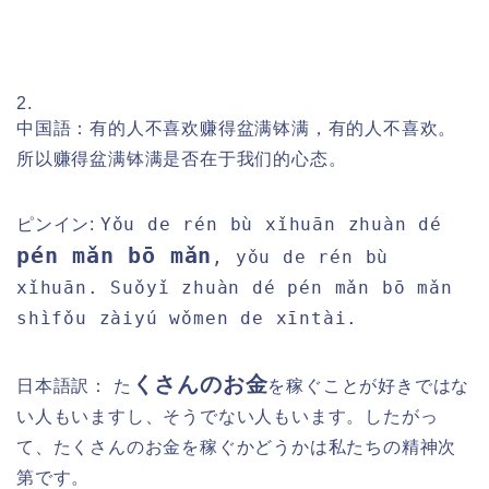
2.
中国語：有的人不喜欢赚得盆满钵满，有的人不喜欢。
所以赚得盆满钵满是否在于我们的心态。
Yǒu de rén bù xǐhuān zhuàn dé
ピンイン:
pén mǎn bō mǎn
, yǒu de rén bù
xǐhuān. Suǒyǐ zhuàn dé pén mǎn bō mǎn
shìfǒu zàiyú wǒmen de xīntài.
くさんのお金
日本語訳：
た
を稼ぐことが好きではな
い人もいますし、そうでない人もいます。したがっ
て、たくさんのお金を稼ぐかどうかは私たちの精神次
第です。