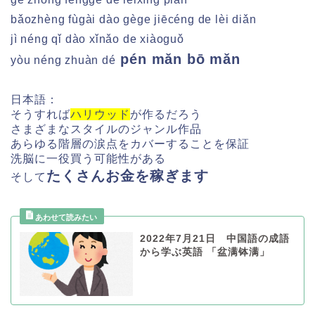
bǎozhèng fùgài dào gège jiēcéng de lèi diǎn
jì néng qǐ dào xǐnǎo de xiàoguǒ
pén mǎn bō mǎn
yòu néng zhuàn dé
日本語：
そうすれば
ハリウッド
が作るだろう
さまざまなスタイルのジャンル作品
あらゆる階層の涙点をカバーすることを保証
洗脳に一役買う可能性がある
たくさんお金を稼ぎます
そして
2022年7月21日 中国語の成語
から学ぶ英語 「盆满钵满」