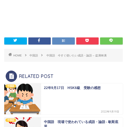
HOME
中国語
中国語 今すぐ使いたい成語・論語 – 盆满钵满
RELATED POST
中国語
22年9月17日 HSK6級 受験の感想
2022年9月19日
中国語
中国語 現場で使われている成語・論語 - 歇斯底
里