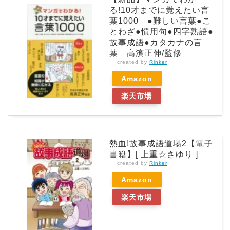
る!10才までに覚えたい言
葉1000 ●難しい言葉●こ
とわざ●慣用句●四字熟語●
故事成語●カタカナの言
葉 高濱正伸/監修
created by
Rinker
Amazon
楽天市場
熱血!故事成語道場2【電子
書籍】[ 上重☆さゆり ]
created by
Rinker
Amazon
楽天市場