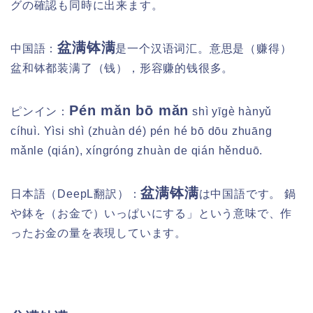
グの確認も同時に出来ます。
盆满钵满
中国語：
是一个汉语词汇。意思是（赚得）
盆和钵都装满了（钱），形容赚的钱很多。
Pén mǎn bō mǎn
ピンイン：
shì yīgè hànyǔ
cíhuì. Yìsi shì (zhuàn dé) pén hé bō dōu zhuāng
mǎnle (qián), xíngróng zhuàn de qián hěnduō.
盆满钵满
日本語（DeepL翻訳）：
は中国語です。 鍋
や鉢を（お金で）いっぱいにする」という意味で、作
ったお金の量を表現しています。