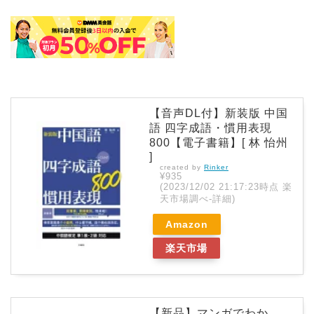
【音声DL付】新装版 中国
語 四字成語・慣用表現
800【電子書籍】[ 林 怡州
]
created by
Rinker
¥935
(2023/12/02 21:17:23時点 楽
天市場調べ-
詳細)
Amazon
楽天市場
【新品】マンガでわか