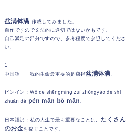
盆满钵满
作成してみました。
自作ですので文法的に適切ではないかもです。
自己満足の部分ですので、参考程度で参照してくださ
い。
1
盆满钵满
中国語： 我的生命最重要的是赚得
。
ピンイン：
Wǒ de shēngmìng zuì zhòngyào de shì
pén mǎn bō mǎn
zhuàn dé
.
たくさん
日本語訳：
私の人生で最も重要なことは、
のお金
を稼ぐことです。