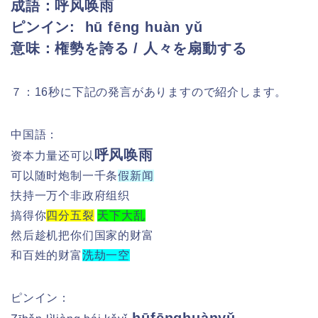
成語：呼风唤雨
ピンイン: hū fēng huàn yǔ
意味：権勢を誇る / 人々を扇動する
７：16秒に下記の発言がありますので紹介します。
中国語：
呼风唤雨
资本力量还可以
可以随时炮制一千条
假新闻
扶持一万个非政府组织
搞得你
四分五裂
天下大乱
然后趁机把你们国家的财富
和百姓的财富
洗劫一空
ピンイン：