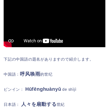
下記の中国語の題名がありますので紹介します。
呼风唤雨
中国語：
的世纪
Hūfēnghuànyǔ
ピンイン：
de shìjì
人々を扇動する
日本語：
世紀