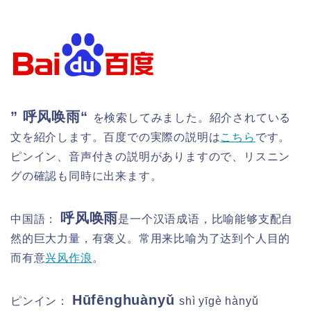
”
呼风唤雨“
を検索してみました。紹介されている
文を紹介します。百度での実際の説明は
こちら
です。
ピンイン、音声付きの説明がありますので、リスニン
グの確認も同時に出来ます。
呼风唤雨
中国語：
是一个汉语成语，比喻能够支配自
然的巨大力量，有褒义。常用来比喻为了达到个人目的
而有意
兴风作浪
。
Hūfēnghuànyǔ
ピンイン：
shì yīgè hànyǔ