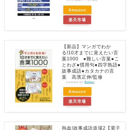
Amazon
楽天市場
【新品】マンガでわか
る!10才までに覚えたい言
葉1000 ●難しい言葉●こ
とわざ●慣用句●四字熟語●
故事成語●カタカナの言
葉 高濱正伸/監修
created by
Rinker
Amazon
楽天市場
熱血!故事成語道場2【電子