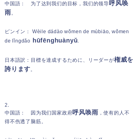
呼风唤
中国語： 为了达到我们的目标，我们的领导
雨
。
ピンイン：
Wèile dádào wǒmen de mùbiāo, wǒmen
hūfēnghuànyǔ
de lǐngdǎo
.
権威を
日本語訳：目標を達成するために、リーダーが
誇ります
。
2.
呼风唤雨
中国語： 因为我们国家政府
，使有的人不
得不伤透了脑筋。