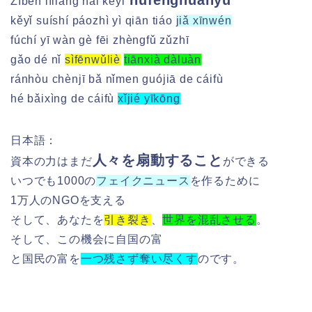
hūfēnghuànyǔ
Zīběn lìliàng hái kěyǐ
kěyǐ suíshí páozhì yì qiān tiáo
jiǎ xīnwén
fúchí yī wàn gè fēi zhèngfǔ zǔzhī
gǎo dé nǐ
sìfēnwǔliè
tiānxià dàluàn
ránhòu chènjī bǎ nǐmen guójiā de cáifù
hé bǎixìng de cáifù
xǐjié yīkōng
日本語：
人々を扇動すること
資本の力はまだ
ができる
いつでも1000の
フェイクニュース
を作るために
1万人のNGOを支える
そして、あなたを
引き裂き
、
世界を混乱させる
。
そして、この機会に自国の富
と国民の富を
一つ残さず奪い尽くす
のです。