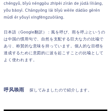
chéngyǔ, bǐyù nénggòu zhīpèi zìrán de jùdà lìliàng,
yǒu bāoyì. Chángyòng lái bǐyù wèile dádào gèrén
mùdì ér yǒuyì xīngfēngzuòlàng.
日本語（Google翻訳）：
風を呼び、雨を呼ぶというの
は中国の慣用句で、自然を支配する巨大な力の比喩で
あり、称賛的な意味を持っています。個人的な目標を
達成するために意図的に波を起こすことの比喩として
よく使われます。
呼风唤雨
探してみましたので紹介します。