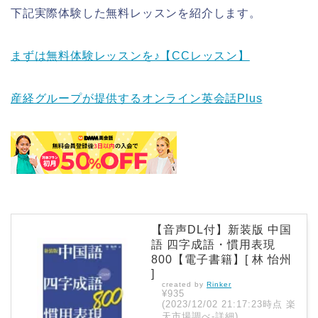
下記実際体験した無料レッスンを紹介します。
まずは無料体験レッスンを♪【CCレッスン】
産経グループが提供するオンライン英会話Plus
【音声DL付】新装版 中国
語 四字成語・慣用表現
800【電子書籍】[ 林 怡州
]
created by
Rinker
¥935
(2023/12/02 21:17:23時点 楽
天市場調べ-
詳細)