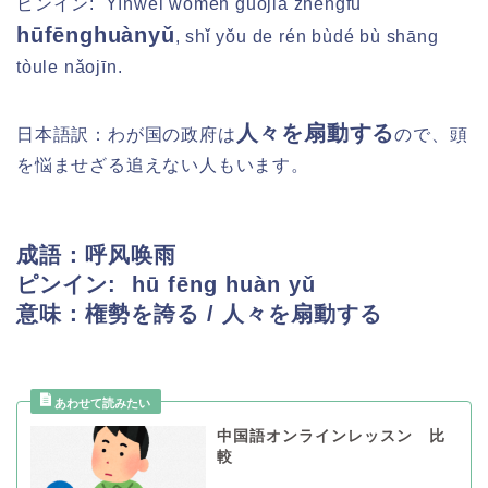
ピンイン: Yīnwèi wǒmen guójiā zhèngfǔ
hūfēnghuànyǔ
, shǐ yǒu de rén bùdé bù shāng
tòule nǎojīn.
人々を扇動する
日本語訳：
わが国の政府は
ので、頭
を悩ませざる追えない人もいます。
成語：呼风唤雨
ピンイン: hū fēng huàn yǔ
意味：権勢を誇る / 人々を扇動する
中国語オンラインレッスン 比
較