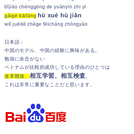
bǐjiào chénggōng de yuányīn zhī yī
hù xué hù jiǎn
gǎigé kāifàng
wǒ juédé zhège fēicháng zhòngyào
日本語：
中国のモデル、中国の経験に興味がある。
勉強に余念がない
ベトナムが比較的成功している理由のひとつは
相互学習、相互検査
改革開放、
。
これは非常に重要なことだと思います。