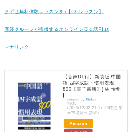
まずは無料体験レッスンを♪【CCレッスン】
産経グループが提供するオンライン英会話Plus
マナリンク
【音声DL付】新装版 中国
語 四字成語・慣用表現
800【電子書籍】[ 林 怡州
]
created by
Rinker
¥935
(2023/12/02 21:17:23時点 楽
天市場調べ-
詳細)
Amazon