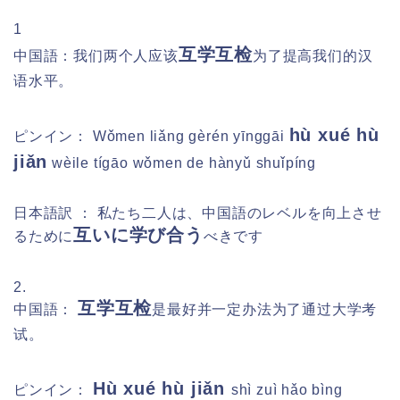
1
互学互检
中国語：我们两个人应该
为了提高我们的汉
语水平。
hù xué hù
ピンイン：
Wǒmen liǎng gèrén yīnggāi
jiǎn
wèile tígāo wǒmen de hànyǔ shuǐpíng
日本語訳 ： 私たち二人は、中国語のレベルを向上させ
互いに学び合う
るために
べきです
2.
互学互检
中国語：
是最好并一定办法为了通过大学考
试。
Hù xué hù jiǎn
ピンイン：
shì zuì hǎo bìng