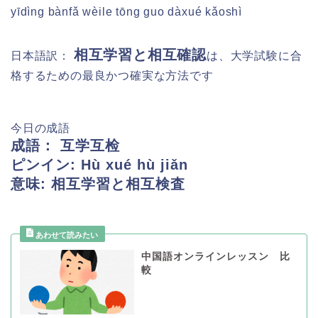
yīdìng bànfǎ wèile tōng guo dàxué kǎoshì
相互学習と相互確認
日本語訳：
は、大学試験に合
格するための最良かつ確実な方法です
今日の成語
成語： 互学互检
ピンイン:
Hù xué hù jiǎn
意味: 相互学習と相互検査
中国語オンラインレッスン 比
較