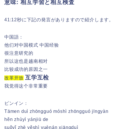
意味: 相互学習と相互検査
41:12秒に下記の発言がありますので紹介します。
中国語：
他们对中国模式 中国经验
很注意研究的
所以这也是越南相对
比较成功的原因之一
互学互检
改革开放
我觉得这个非常重要
ピンイン：
Tāmen duì zhōngguó móshì zhōngguó jīngyàn
hěn zhùyì yánjiū de
suǒyǐ zhè yěshì yuènán xiāngduì