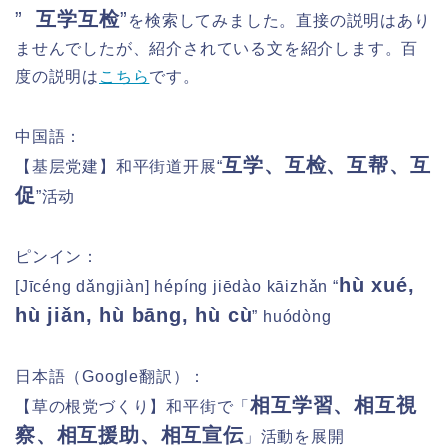
”
互学互检
”
を検索してみました。直接の説明はあり
ませんでしたが、紹介されている文を紹介します。百
度の説明は
こちら
です。
中国語：
互学、互检、互帮、互
【基层党建】和平街道开展“
促
”活动
ピンイン：
hù xué,
[Jīcéng dǎngjiàn] hépíng jiēdào kāizhǎn “
hù jiǎn, hù bāng, hù cù
” huódòng
日本語（Google翻訳）：
相互学習、相互視
【草の根党づくり】和平街で「
察
、相互援助、相互宣伝
」活動を展開