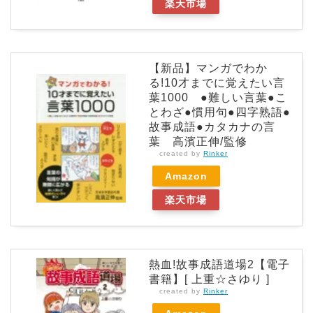
楽天市場
【新品】マンガでわか
る!10才までに覚えたい言
葉1000 ●難しい言葉●こ
とわざ●慣用句●四字熟語●
故事成語●カタカナの言
葉 高濱正伸/監修
created by
Rinker
Amazon
楽天市場
熱血!故事成語道場2【電子
書籍】[ 上重☆さゆり ]
created by
Rinker