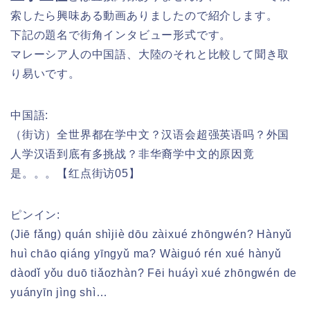
索したら興味ある動画ありましたので紹介します。
下記の題名で街角インタビュー形式です。
マレーシア人の中国語、大陸のそれと比較して聞き取
り易いです。
中国語:
（街访）全世界都在学中文？汉语会超强英语吗？外国
人学汉语到底有多挑战？非华裔学中文的原因竟
是。。。【红点街访05】
ピンイン:
(Jiē fǎng) quán shìjiè dōu zàixué zhōngwén? Hànyǔ
huì chāo qiáng yīngyǔ ma? Wàiguó rén xué hànyǔ
dàodǐ yǒu duō tiǎozhàn? Fēi huáyì xué zhōngwén de
yuányīn jìng shì…