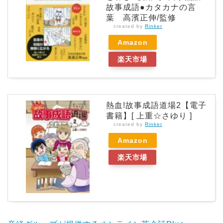
故事成語●カタカナの言
葉 高濱正伸/監修
created by
Rinker
Amazon
楽天市場
熱血!故事成語道場2【電子
書籍】[ 上重☆さゆり ]
created by
Rinker
Amazon
楽天市場