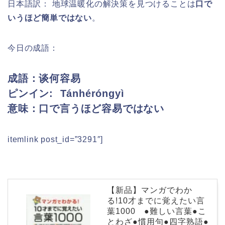
日本語訳： 地球温暖化の解決策を見つけることは
口で
いうほど簡単ではない
。
今日の成語：
成語：谈何容易
ピンイン:
Tánhéróngyì
意味：口で言うほど容易ではない
itemlink post_id=”3291″]
【新品】マンガでわか
る!10才までに覚えたい言
葉1000 ●難しい言葉●こ
とわざ●慣用句●四字熟語●