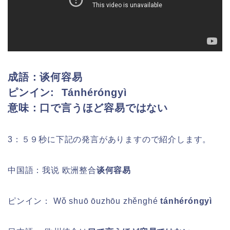
成語：谈何容易
ピンイン:
Tánhéróngyì
意味：口で言うほど容易ではない
3：５９秒に下記の発言がありますので紹介します。
中国語：我说 欧洲整合
谈何容易
ピンイン：
Wǒ shuō ōuzhōu zhěnghé
tánhéróngyì