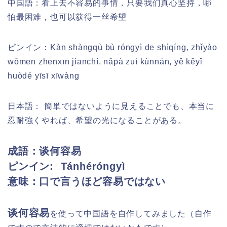
中国語：看上去不容易的事情，只要我们真心坚持，哪
怕最困难，也可以获得一丝希望
ピンイン：
Kàn shàngqù bù róngyì de shìqíng, zhǐyào
wǒmen zhēnxīn jiānchí, nǎpà zuì kùnnán, yě kěyǐ
huòdé yīsī xīwàng
日本語： 簡単ではないように見えることでも、本当に
忍耐強くやれば、希望の光になることがある。
成語：谈何容易
ピンイン:
Tánhéróngyì
意味：口で言うほど容易ではない
谈何容易
を使って中国語を自作してみました（自作