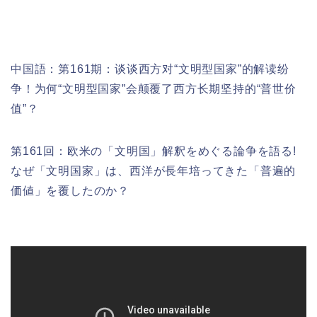
中国語：
第161期：
谈谈西方对“文明型国家”的解读纷
争！为何“文明型国家”会颠覆了西方长期坚持的“普世价
值”？
第161回：欧米の「文明国」解釈をめぐる論争を語る!
なぜ「文明国家」は、西洋が長年培ってきた「普遍的
価値」を覆したのか？