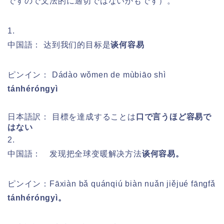
ですので文法的に適切ではないかもです）。
1.
中国語： 达到我们的目标是
谈何容易
ピンイン：
Dádào wǒmen de mùbiāo shì
tánhéróngyì
日本語訳： 目標を達成することは
口で言うほど容易で
はない
2.
中国語： 发现把全球变暖解决方法
谈何容易。
ピンイン：
Fāxiàn bǎ quánqiú biàn nuǎn jiějué fāngfǎ
tánhéróngyì。