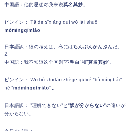
中国語：他的思想对我来说
莫名其妙
。
ピンイン：
Tā de sīxiǎng duì wǒ lái shuō
mòmíngqímiào
.
日本語訳：彼の考えは、私には
ちんぷんかんぷん
だ。
2.
中国語：我不知道这个区别”不明白”和”
莫名其妙
”。
ピンイン：
Wǒ bù zhīdào zhège qūbié ”bù míngbái”
hé ”
mòmíngqímiào”。
日本語訳： ”理解できない”と”
訳が分からない
”の違いが
分からない。