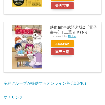
楽天市場
熱血!故事成語道場2【電子
書籍】[ 上重☆さゆり ]
created by
Rinker
Amazon
楽天市場
産経グループが提供するオンライン英会話Plus
マナリンク