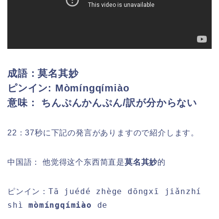
成語：莫名其妙
ピンイン:
Mòmíngqímiào
意味： ちんぷんかんぷん/訳が分からない
22：37秒に下記の発言がありますので紹介します。
中国語： 他觉得这个东西简直是
莫名其妙
的
Tā juédé zhège dōngxī jiǎnzhí
ピンイン：
shì
mòmíngqímiào
de