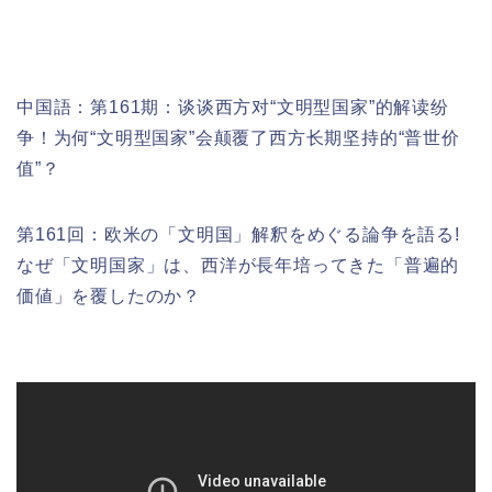
中国語：
第161期：
谈谈西方对“文明型国家”的解读纷
争！为何“文明型国家”会颠覆了西方长期坚持的“普世价
值”？
第161回：欧米の「文明国」解釈をめぐる論争を語る!
なぜ「文明国家」は、西洋が長年培ってきた「普遍的
価値」を覆したのか？