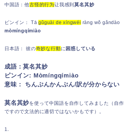
中国語：他
古怪的行为
让我感到
莫名其妙
ピンイン：
Tā
gǔguài de xíngwéi
ràng wǒ gǎndào
mòmíngqímiào
日本語：
彼の
奇妙な行動
に
困惑している
成語：莫名其妙
ピンイン:
Mòmíngqímiào
意味： ちんぷんかんぷん/訳が分からない
莫名其妙
を使って中国語を自作してみました（自作
ですので文法的に適切ではないかもです）。
1.