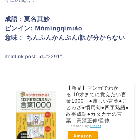
今日の成語：
成語：莫名其妙
ピンイン:
Mòmíngqímiào
意味： ちんぷんかんぷん/訳が分からない
itemlink post_id=”3291″]
【新品】マンガでわか
る!10才までに覚えたい言
葉1000 ●難しい言葉●こ
とわざ●慣用句●四字熟語●
故事成語●カタカナの言
葉 高濱正伸/監修
created by
Rinker
Amazon