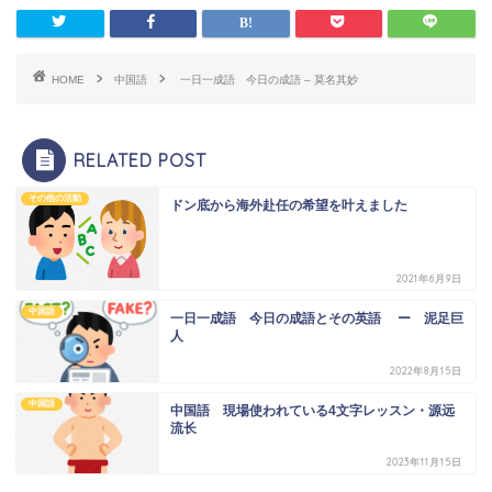
HOME
中国語
一日一成語 今日の成語 – 莫名其妙
RELATED POST
その他の活動
ドン底から海外赴任の希望を叶えました
2021年6月9日
中国語
一日一成語 今日の成語とその英語 ー 泥足巨
人
2022年8月15日
中国語
中国語 現場使われている4文字レッスン・源远
流长
2023年11月15日