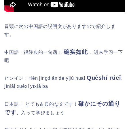
冒頭に次の中国語の説明文がありますので紹介しま
す。
确实如此
中国語：很经典的一句话！
， 进来学习一下
吧
Quèshí rúcǐ
ピンイン：
Hěn jīngdiǎn de yījù huà!
,
jìnlái xuéxí yīxià ba
確かにその通り
日本語：
とても古典的な文です！
です
、入って学びましょう