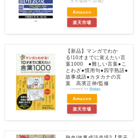
天市場調べ-
詳細)
Amazon
楽天市場
【新品】マンガでわか
る!10才までに覚えたい言
葉1000 ●難しい言葉●こ
とわざ●慣用句●四字熟語●
故事成語●カタカナの言
葉 高濱正伸/監修
created by
Rinker
Amazon
楽天市場
熱血!故事成語道場2【電子