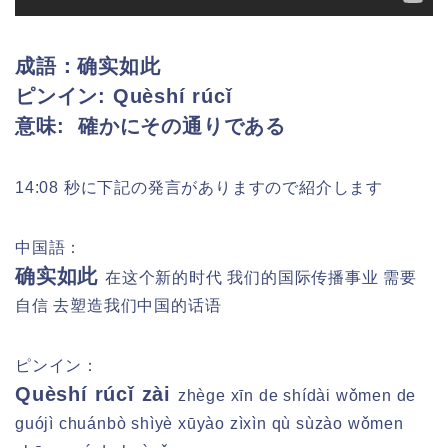
成語：确实如此
ピンイン:
Quèshí rúcǐ
意味: 確かにその通りである
14:08 秒に下記の発言がありますので紹介します
中国語：
确实如此
在这个新的时代 我们的国际传播事业 需要
自信 去塑造我们中国的话语
ピンイン：
Quèshí rúcǐ zài
zhège xīn de shídài wǒmen de
guójì chuánbò shìyè xūyào zìxìn qù sùzào wǒmen