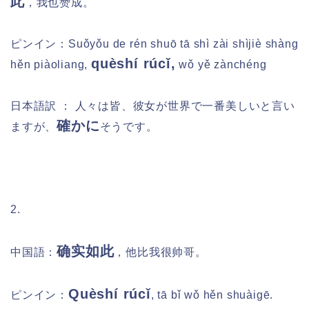
此
，我也赞成。
ピンイン：
Suǒyǒu de rén shuō tā shì zài shìjiè shàng
quèshí rúcǐ,
hěn piàoliang,
wǒ yě zànchéng
日本語訳 ： 人々は皆、彼女が世界で一番美しいと言い
確かに
ますが、
そうです。
2.
确实如此
中国語：
，他比我很帅哥。
Quèshí rúcǐ
ピンイン：
, tā bǐ wǒ hěn shuàigē.