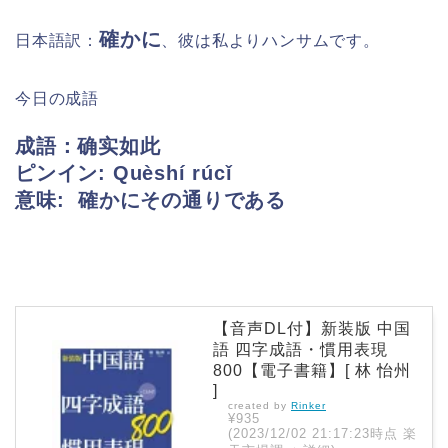
確かに
日本語訳：
、彼は私よりハンサムです。
今日の成語
成語：确实如此
ピンイン:
Quèshí rúcǐ
意味: 確かにその通りである
【音声DL付】新装版 中国
語 四字成語・慣用表現
800【電子書籍】[ 林 怡州
]
created by
Rinker
¥935
(2023/12/02 21:17:23時点 楽