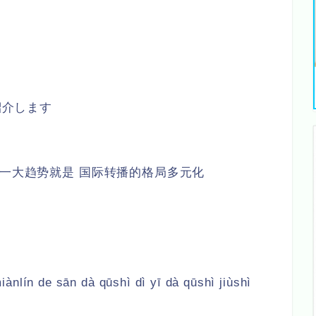
紹介します
第一大趋势就是 国际转播的格局多元化
ànlín de sān dà qūshì dì yī dà qūshì jiùshì