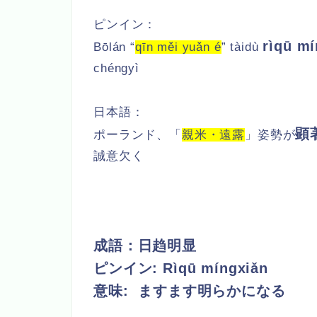
ピンイン：
rìqū mí
Bōlán “
qīn měi yuǎn é
” tàidù
chéngyì
日本語：
顕
ポーランド、「
親米・遠露
」姿勢が
誠意欠く
成語：日趋明显
ピンイン:
Rìqū míngxiǎn
意味: ますます明らかになる