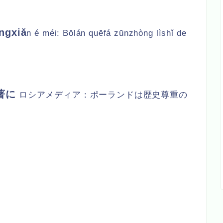
ngxiǎ
n é méi: Bōlán quēfá zūnzhòng lìshǐ de
著に
ロシアメディア：ポーランドは歴史尊重の