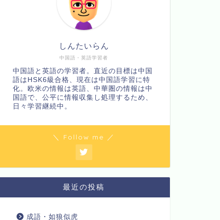
しんたいらん
中国語・英語学習者
中国語と英語の学習者。直近の目標は中国
語はHSK6級合格、現在は中国語学習に特
化。欧米の情報は英語、中華圏の情報は中
国語で、公平に情報収集し処理するため、
日々学習継続中。
＼ Follow me ／
最近の投稿
成語・如狼似虎