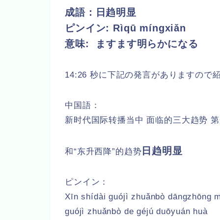
成語：日趋明显
ピンイン:
Rìqū míngxiǎn
意味: ますます明らかになる
14:26 秒に下記の発言がありますので
中国語：
新时代国际转播当中 面临的三大趋势 
日趋明显
和“东升西降”的趋势
ピンイン：
Xīn shídài guójì zhuǎnbò dāngzhōng mi
guójì zhuǎnbò de géjú duōyuán huà