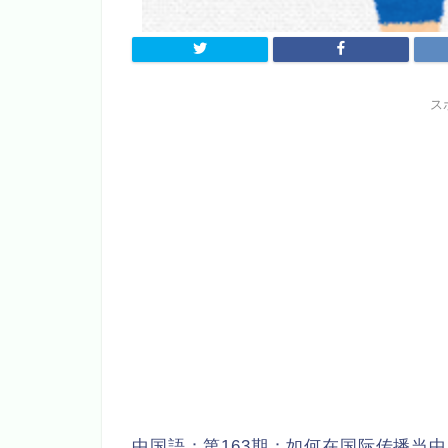
ス
中国語：
第163期：如何在国际传播当