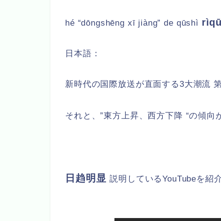
rìq
hé “dōngshēng xī jiàng” de qūshì
日本語：
新時代の国際放送が直面する3大潮流
それと、”東方上昇、西方下降 “の傾向
日趋明显
説明しているYouTubeを