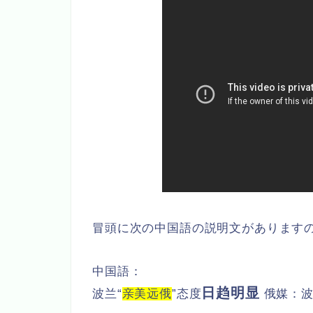
冒頭に次の中国語の説明文があります
中国語：
日趋明显
波兰“
亲美远俄
”态度
俄媒：波