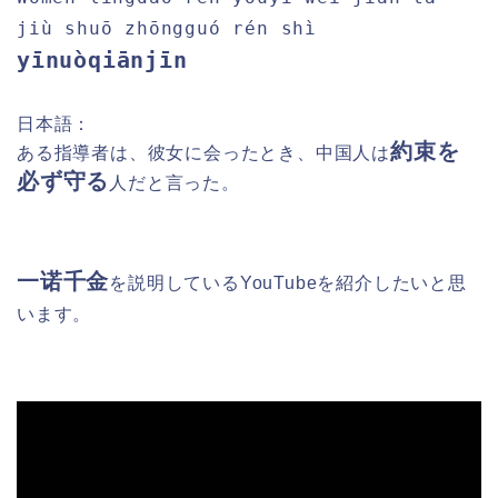
jiù shuō zhōngguó rén shì
yīnuòqiānjīn
日本語：
約束を
ある指導者は、彼女に会ったとき、中国人は
必ず守る
人だと言った。
一诺千金
を説明
しているYouTubeを紹介したいと思
います。