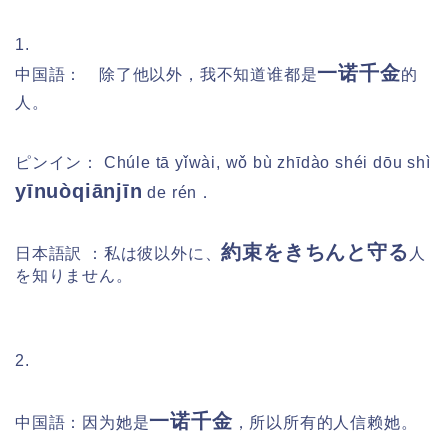
1.
一诺千金
中国語： 除了他以外，我不知道谁都是
的
人。
ピンイン：
Chúle tā yǐwài, wǒ bù zhīdào shéi dōu shì
yīnuòqiānjīn
de rén．
約束をきちんと守る
日本語訳 ：私は彼以外に、
人
を知りません。
2.
一诺千金
中国語：因为她是
，所以所有的人信赖她。