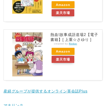
Amazon
楽天市場
熱血!故事成語道場2【電子
書籍】[ 上重☆さゆり ]
created by
Rinker
Amazon
楽天市場
産経グループが提供するオンライン英会話Plus
マナリンク