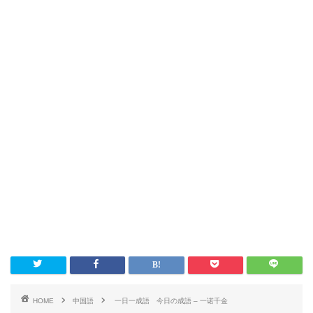
HOME
中国語
一日一成語 今日の成語 – 一诺千金