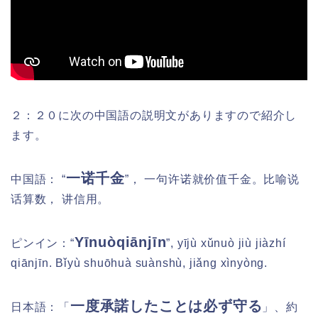
２：２０に次の中国語の説明文がありますので紹介し
ます。
一诺千金
中国語： “
”， 一句许诺就价值千金。比喻说
话算数， 讲信用。
Yīnuòqiānjīn
ピンイン：
“
”, yījù xǔnuò jiù jiàzhí
qiānjīn. Bǐyù shuōhuà suànshù, jiǎng xìnyòng.
一度承諾したことは必ず守る
日本語：
「
」、約