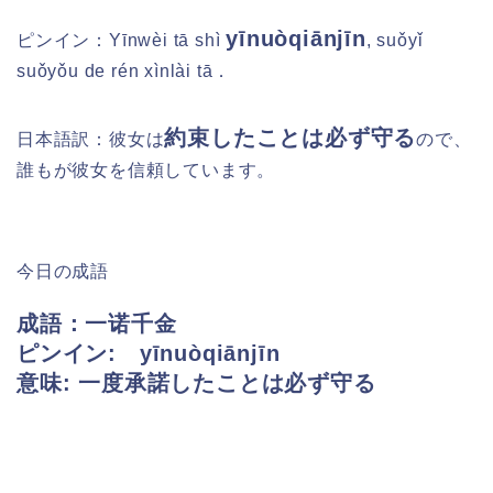
yīnuòqiānjīn
ピンイン：
Yīnwèi tā shì
, suǒyǐ
suǒyǒu de rén xìnlài tā．
約束したことは必ず守る
日本語訳：
彼女は
ので、
誰もが彼女を信頼しています。
今日の成語
成語：一诺千金
ピンイン: yīnuòqiānjīn
意味: 一度承諾したことは必ず守る