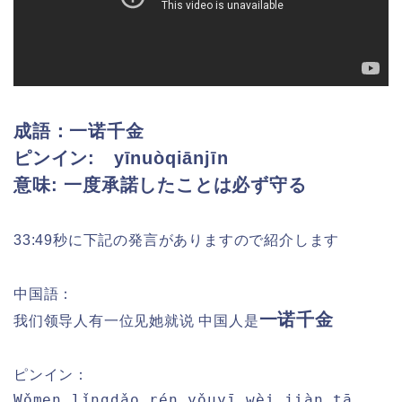
成語：
一诺千金
ピンイン: yīnuòqiānjīn
意味: 一度承諾したことは必ず守る
33:49秒に下記の発言がありますので紹介します
中国語：
一诺千金
我们领导人有一位见她就说 中国人是
ピンイン：
Wǒmen lǐngdǎo rén yǒuyī wèi jiàn tā