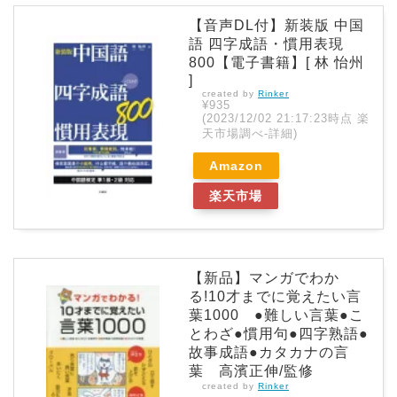
【音声DL付】新装版 中国
語 四字成語・慣用表現
800【電子書籍】[ 林 怡州
]
created by
Rinker
¥935
(2023/12/02 21:17:23時点 楽
天市場調べ-
詳細)
Amazon
楽天市場
【新品】マンガでわか
る!10才までに覚えたい言
葉1000 ●難しい言葉●こ
とわざ●慣用句●四字熟語●
故事成語●カタカナの言
葉 高濱正伸/監修
created by
Rinker