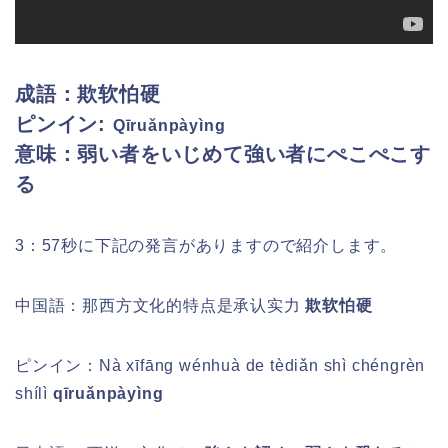
成語：欺软怕硬
ピンイン:
Qīruǎnpàyìng
意味：弱い者をいじめて強い者にぺこぺこす
る
3：57秒に下記の発言がありますので紹介します。
中国語：那西方文化的特点是承认实力
欺软怕硬
ピンイン：
Nà xīfāng wénhuà de tèdiǎn shì chéngrèn
shílì
qīruǎnpàyìng