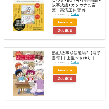
故事成語●カタカナの言
葉 高濱正伸/監修
created by
Rinker
Amazon
楽天市場
熱血!故事成語道場2【電子
書籍】[ 上重☆さゆり ]
created by
Rinker
Amazon
楽天市場