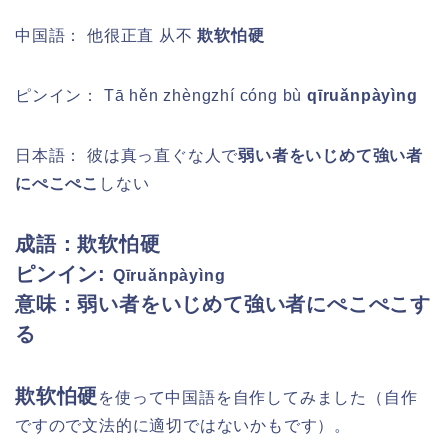
中国語： 他很正直 从不
欺软怕硬
ピンイン：
Tā hěn zhèngzhí cóng bù
qīruǎnpàyìng
日本語： 彼は真っ直ぐな人で
弱い者をいじめて強い者
にぺこぺこ
しない
成語：欺软怕硬
ピンイン:
Qīruǎnpàyìng
意味：弱い者をいじめて強い者にぺこぺこす
る
欺软怕硬
を使って中国語を自作してみました（自作
ですので文法的に適切ではないかもです）。