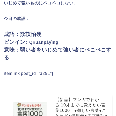
いじめて強いものにペコペコ
しない。
今日の成語：
成語：欺软怕硬
ピンイン:
Qīruǎnpàyìng
意味：弱い者をいじめて強い者にぺこぺこす
る
itemlink post_id=”3291″]
【新品】マンガでわか
る!10才までに覚えたい言
葉1000 ●難しい言葉●こ
とわざ●慣用句●四字熟語●