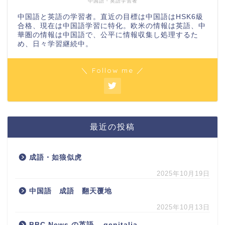
中国語・英語学習者
中国語と英語の学習者。直近の目標は中国語はHSK6級
合格、現在は中国語学習に特化。欧米の情報は英語、中
華圏の情報は中国語で、公平に情報収集し処理するた
め、日々学習継続中。
＼ Follow me ／
最近の投稿
成語・如狼似虎
2025年10月19日
中国語 成語 翻天覆地
2025年10月13日
BBC News の英語 – genitalia