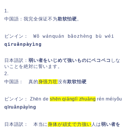
1.
中国語：我完全保证不为
欺软怕硬
。
Wǒ wánquán bǎozhèng bù wéi
ピンイン：
qīruǎnpàyìng
日本語訳：
弱い者をいじめて強いものにペコペコ
しな
いことを絶対に誓います。
2.
中国語： 真的
身强力壮
没有
欺软怕硬
ピンイン：
Zhēn de
shēn qiánglì zhuàng
rén méiyǒu
qīruǎnpàyìng
日本語訳： 本当に
身体が頑丈で力強い
人は
弱い者を