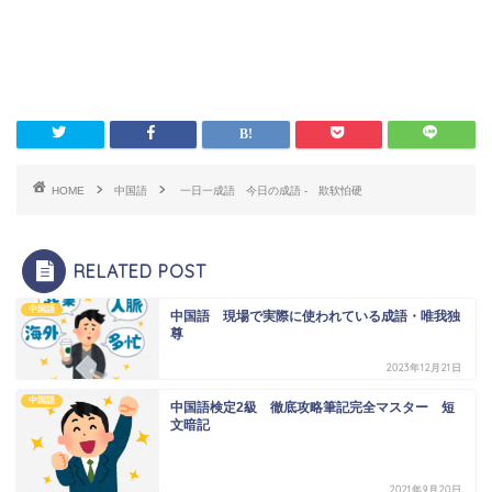
HOME
中国語
一日一成語 今日の成語 - 欺软怕硬
RELATED POST
中国語
中国語 現場で実際に使われている成語・唯我独
尊
2023年12月21日
中国語
中国語検定2級 徹底攻略筆記完全マスター 短
文暗記
2021年9月20日