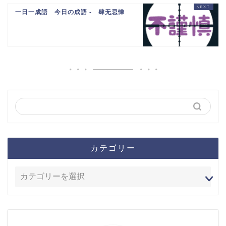
一日一成語 今日の成語 - 肆无忌惮
カテゴリー