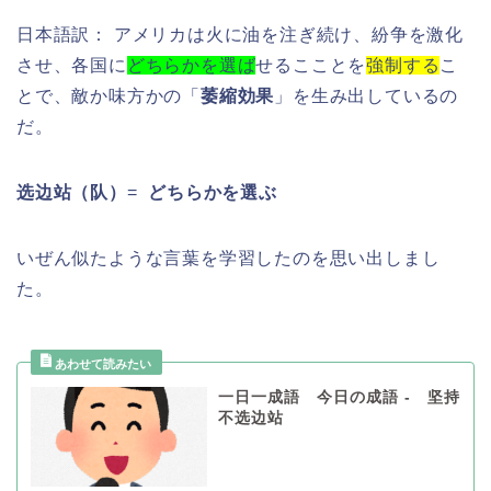
日本語訳： アメリカは火に油を注ぎ続け、紛争を激化
させ、各国に
どちらかを選ば
せるこことを
強制する
こ
とで、敵か味方かの「
萎縮効果
」を生み出しているの
だ。
选边站（队）
=
どちらかを選ぶ
いぜん似たような言葉を学習したのを思い出しまし
た。
一日一成語 今日の成語 - 坚持
不选边站