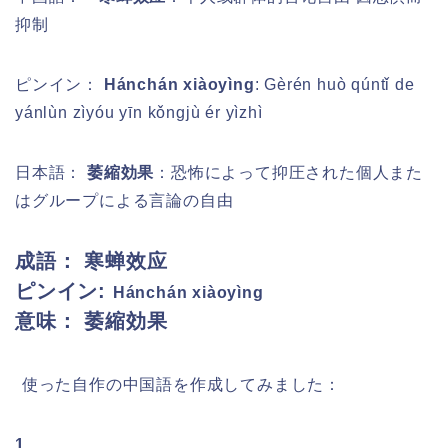
抑制
ピンイン：
Hánchán xiàoyìng
: Gèrén huò qúntǐ de
yánlùn zìyóu yīn kǒngjù ér yìzhì
日本語：
萎縮効果
：恐怖によって抑圧された個人また
はグループによる言論の自由
成語： 寒蝉效应
ピンイン:
Hánchán xiàoyìng
意味： 萎縮効果
使った
自作の中国語を作成してみました
：
1.