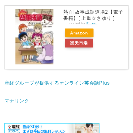
熱血!故事成語道場2【電子
書籍】[ 上重☆さゆり ]
created by
Rinker
Amazon
楽天市場
産経グループが提供するオンライン英会話Plus
マナリンク