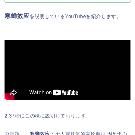
寒蝉效应
を説明しているYouTubeを紹介します。
2:37秒にこの様に説明しております。
中国語：
寒蝉效应
：个人或群体的言论自由 因恐惧而