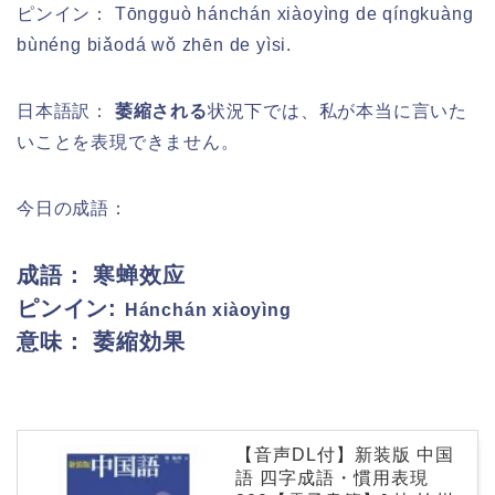
ピンイン： Tōngguò hánchán xiàoyìng de qíngkuàng
bùnéng biǎodá wǒ zhēn de yìsi.
日本語訳：
萎縮される
状況下では、私が本当に言いた
いことを表現できません。
今日の成語：
成語： 寒蝉效应
ピンイン:
Hánchán xiàoyìng
意味： 萎縮効果
【音声DL付】新装版 中国
語 四字成語・慣用表現