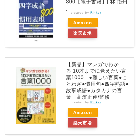
800【電子書籍】[ 林 怡州
]
created by
Rinker
Amazon
楽天市場
【新品】マンガでわか
る!10才までに覚えたい言
葉1000 ●難しい言葉●こ
とわざ●慣用句●四字熟語●
故事成語●カタカナの言
葉 高濱正伸/監修
created by
Rinker
Amazon
楽天市場