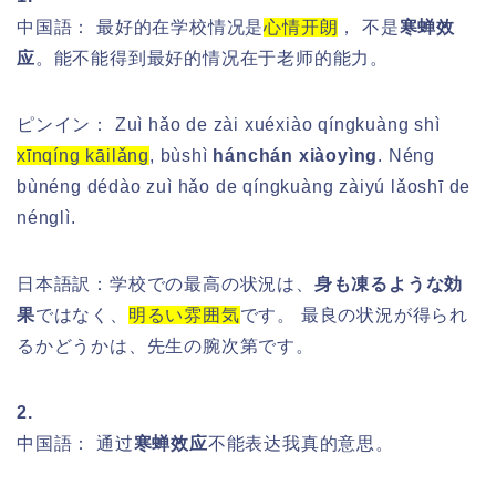
中国語： 最好的在学校情况是
心情开朗
， 不是
寒蝉效
应
。能不能得到最好的情况在于老师的能力。
ピンイン： Zuì hǎo de zài xuéxiào qíngkuàng shì
xīnqíng kāilǎng
, bùshì
hánchán xiàoyìng
. Néng
bùnéng dédào zuì hǎo de qíngkuàng zàiyú lǎoshī de
nénglì.
日本語訳：学校での最高の状況は、
身も凍るような効
果
ではなく、
明るい雰囲気
です。 最良の状況が得られ
るかどうかは、先生の腕次第です。
2.
中国語： 通过
寒蝉效应
不能表达我真的意思。