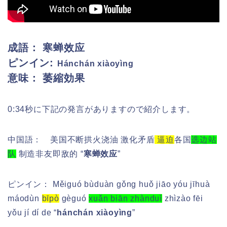
成語： 寒蝉效应
ピンイン:
Hánchán xiàoyìng
意味： 萎縮効果
0:34秒に下記の発言がありますので紹介します。
中国語： 美国不断拱火浇油 激化矛盾
逼迫
各国
选边站
队
制造非友即敌的 “
寒蝉效应
”
ピンイン：
Měiguó bùduàn gǒng huǒ jiāo yóu jīhuà
máodùn
bīpò
gèguó
xuǎn biān zhànduì
zhìzào fēi
yǒu jí dí de “
hánchán xiàoyìng
”