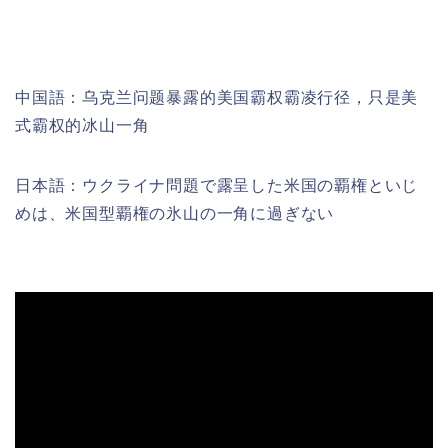
中国語：乌克兰问题暴露的美国霸权霸凌行径，只是美
式霸权的冰山一角
日本語：ウクライナ問題で露呈した米国の覇権といじ
めは、米国型覇権の氷山の一角に過ぎない