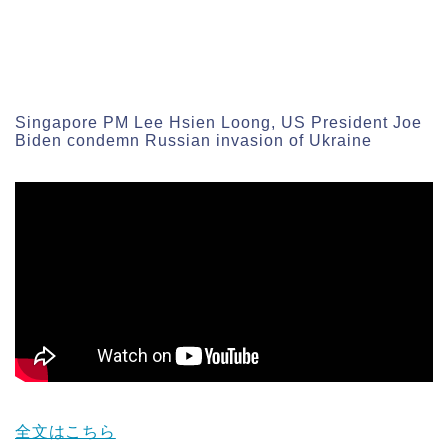
Singapore PM Lee Hsien Loong, US President Joe
Biden condemn Russian invasion of Ukraine
全文はこちら