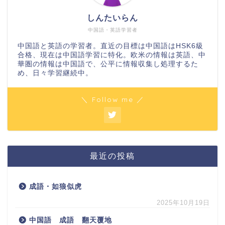
しんたいらん
中国語・英語学習者
中国語と英語の学習者。直近の目標は中国語はHSK6級
合格、現在は中国語学習に特化。欧米の情報は英語、中
華圏の情報は中国語で、公平に情報収集し処理するた
め、日々学習継続中。
＼ Follow me ／
最近の投稿
成語・如狼似虎
2025年10月19日
中国語 成語 翻天覆地