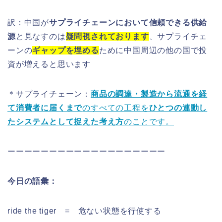
訳：中国が
サプライチェーンにおいて信頼できる供給
源
と見なすのは
疑問視されております
、サプライチェ
ーンの
ギャップを埋める
ために中国周辺の他の国で投
資が増えると思います
＊サプライチェーン：
商品の調達・製造から流通を経
て消費者に届くまで
のすべての工程を
ひとつの連動し
たシステムとして捉えた考え方
のことです。
ーーーーーーーーーーーーーーーーーーー
今日の語彙：
ride the tiger = 危ない状態を行使する